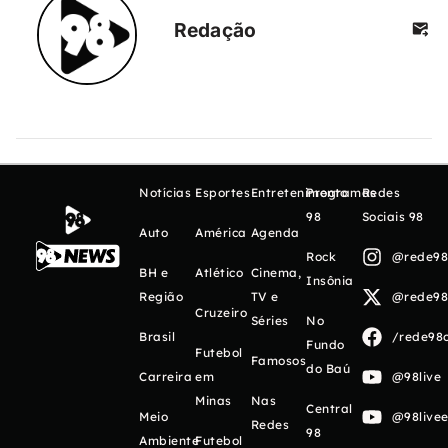
Redação
Notícias
Esportes
Entretenimento
Programas
Redes
98
Sociais 98
Auto
América
Agenda
Rock
@rede98o
BH e
Atlético
Cinema,
Insônia
Região
TV e
@rede98o
Cruzeiro
Séries
No
Brasil
/rede98o
Fundo
Futebol
Famosos
do Baú
Carreira
em
@98live
Minas
Nas
Central
Meio
@98livee
Redes
98
Ambiente
Futebol