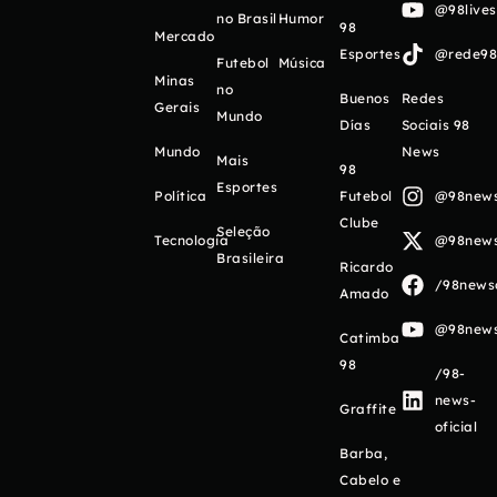
@98live
no Brasil
Humor
98
Mercado
Esportes
@rede98o
Futebol
Música
Minas
no
Buenos
Redes
Gerais
Mundo
Días
Sociais 98
Mundo
News
Mais
98
Esportes
Política
Futebol
@98newso
Clube
Seleção
Tecnologia
@98newso
Brasileira
Ricardo
/98newso
Amado
@98newso
Catimba
98
/98-
news-
Graffite
oficial
Barba,
Cabelo e