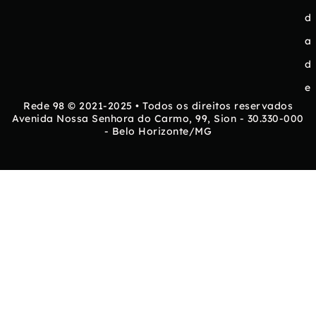
d
a
d
e
Rede 98 © 2021-2025 • Todos os direitos reservados
Avenida Nossa Senhora do Carmo, 99, Sion - 30.330-000
- Belo Horizonte/MG