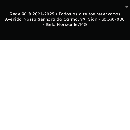
e
Rede 98 © 2021-2025 • Todos os direitos reservados
Avenida Nossa Senhora do Carmo, 99, Sion - 30.330-000
- Belo Horizonte/MG