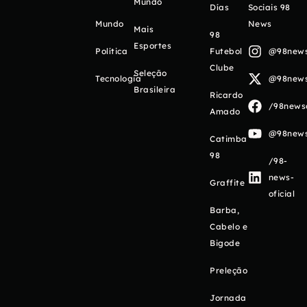
Mundo
Días
Sociais 98
Mundo
News
Mais
98
Esportes
Política
Futebol
@98newso
Clube
Seleção
Tecnologia
@98newso
Brasileira
Ricardo
/98newso
Amado
@98newso
Catimba
98
/98-
news-
Graffite
oficial
Barba,
Cabelo e
Bigode
Preleção
Jornada