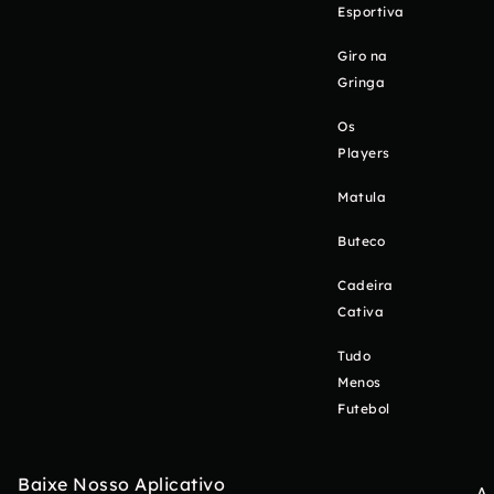
Esportiva
Giro na
Gringa
Os
Players
Matula
Buteco
Cadeira
Cativa
Tudo
Menos
Futebol
Baixe Nosso Aplicativo
A