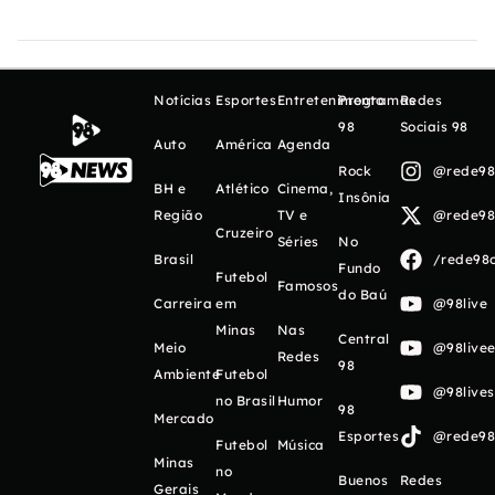
Notícias
Esportes
Entretenimento
Programas
Redes
98
Sociais 98
Auto
América
Agenda
Rock
@rede98o
BH e
Atlético
Cinema,
Insônia
Região
TV e
@rede98o
Cruzeiro
Séries
No
Brasil
/rede98o
Fundo
Futebol
Famosos
do Baú
Carreira
em
@98live
Minas
Nas
Central
Meio
@98livee
Redes
98
Ambiente
Futebol
@98live
no Brasil
Humor
98
Mercado
Esportes
@rede98o
Futebol
Música
Minas
no
Buenos
Redes
Gerais