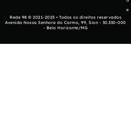
d
e
Rede 98 © 2021-2025 • Todos os direitos reservados
Avenida Nossa Senhora do Carmo, 99, Sion - 30.330-000
- Belo Horizonte/MG