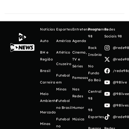
Notícias
Esportes
Entretenimento
Programas
Redes
98
Sociais 98
Auto
América
Agenda
Rock
@rede98o
BH e
Atlético
Cinema,
Insônia
Região
TV e
@rede98o
Cruzeiro
Séries
No
Brasil
/rede98o
Fundo
Futebol
Famosos
do Baú
Carreira
em
@98live
Minas
Nas
Central
Meio
@98livee
Redes
98
Ambiente
Futebol
@98live
no Brasil
Humor
98
Mercado
Esportes
@rede98o
Futebol
Música
Minas
no
Buenos
Redes