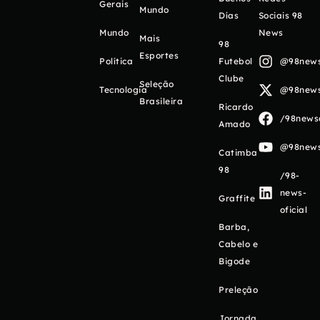
Gerais
Mundo
Días
Sociais 98
Mundo
News
Mais
98
Esportes
Política
Futebol
@98newso
Clube
Seleção
Tecnologia
@98newso
Brasileira
Ricardo
/98newso
Amado
@98newso
Catimba
98
/98-
news-
Graffite
oficial
Barba,
Cabelo e
Bigode
Preleção
Jornada