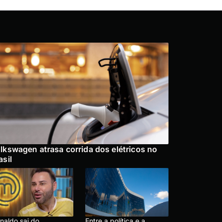
lkswagen atrasa corrida dos elétricos no
asil
naldo sai do
Entre a política e a