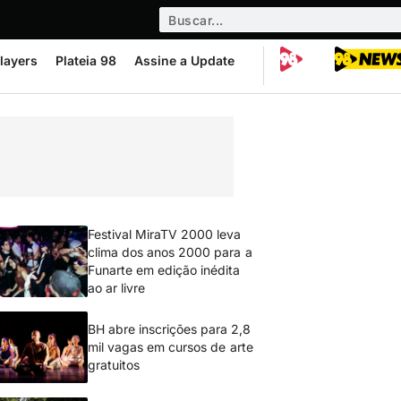
layers
Plateia 98
Assine a Update
Festival MiraTV 2000 leva
clima dos anos 2000 para a
Funarte em edição inédita
ao ar livre
BH abre inscrições para 2,8
mil vagas em cursos de arte
gratuitos