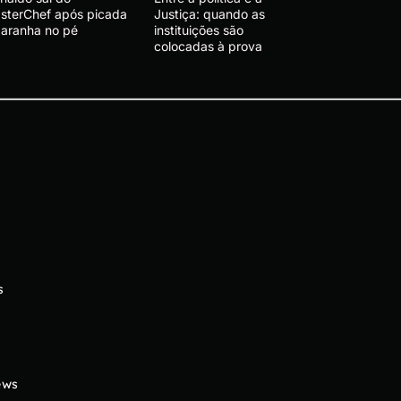
sterChef após picada
Justiça: quando as
 aranha no pé
instituições são
colocadas à prova
s
ews