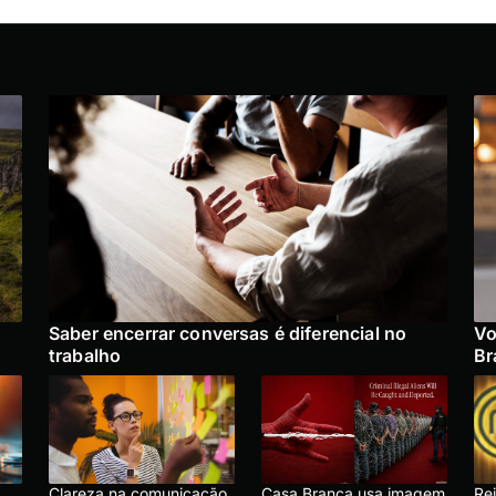
Saber encerrar conversas é diferencial no
Vo
trabalho
Br
Clareza na comunicação
Casa Branca usa imagem
Rei