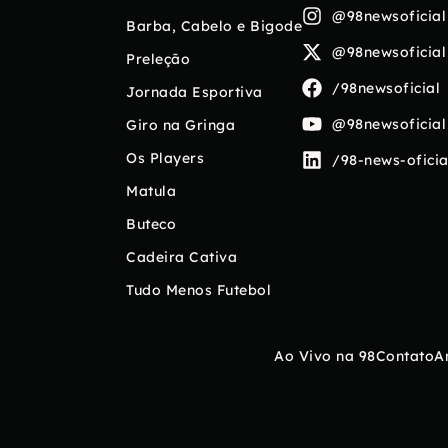
@98newsoficial
Barba, Cabelo e Bigode
@98newsoficial
Preleção
/98newsoficial
Jornada Esportiva
@98newsoficial
Giro na Gringa
Os Players
/98-news-oficia
Matula
Buteco
Cadeira Cativa
Tudo Menos Futebol
Ao Vivo na 98
Contato
A