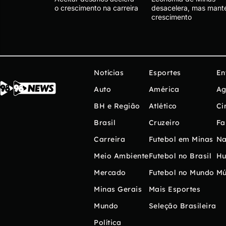
o crescimento na carreira
desacelera, mas man
crescimento
Notícias
Esportes
En
Auto
América
Ag
BH e Região
Atlético
Ci
Brasil
Cruzeiro
Fa
Carreira
Futebol em Minas
Na
Meio Ambiente
Futebol no Brasil
H
Mercado
Futebol no Mundo
Mú
Minas Gerais
Mais Esportes
Mundo
Seleção Brasileira
Política