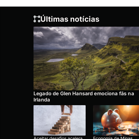
Últimas notícias
Legado de Glen Hansard emociona fãs na
Irlanda
Aceitar desafios acelera
Economia de Minas