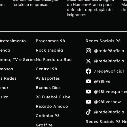
tém
fortalece empresas
do Homem-Aranha para
Ma
defender deportação de
de
imigrantes
tretenimento
Programas 98
Redes Sociais 98
enda
Rock Insônia
@rede98oficial
nema, TV e Séries
No Fundo do Baú
@rede98oficial
mosos
Central 98
/rede98oficial
s Redes
98 Esportes
@98live
umor
Buenos Días
@98liveesporte
sica
98 Futebol Clube
@98liveshow
Ricardo Amado
@rede98oficial
Catimba 98
Redes Sociais 98 N
Graffite