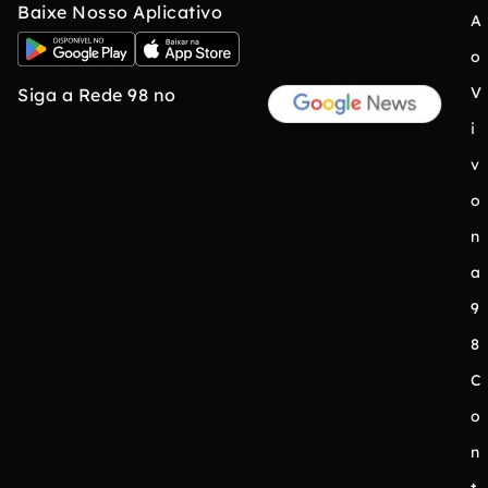
Baixe Nosso Aplicativo
A
o
V
Siga a Rede 98 no
i
v
o
n
a
9
8
C
o
n
t