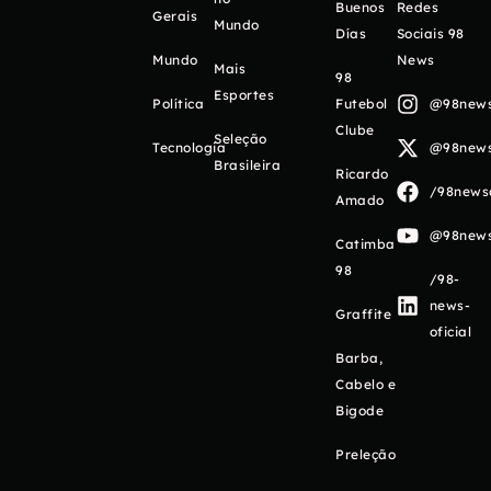
Buenos
Redes
Gerais
Mundo
Días
Sociais 98
Mundo
News
Mais
98
Esportes
Política
Futebol
@98newso
Clube
Seleção
Tecnologia
@98newso
Brasileira
Ricardo
/98newso
Amado
@98newso
Catimba
98
/98-
news-
Graffite
oficial
Barba,
Cabelo e
Bigode
Preleção