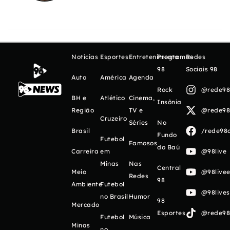
Notícias
Esportes
Entretenimento
Programas
Redes
98
Sociais 98
Auto
América
Agenda
Rock
@rede98o
BH e
Atlético
Cinema,
Insônia
Região
TV e
@rede98o
Cruzeiro
Séries
No
Brasil
/rede98o
Fundo
Futebol
Famosos
do Baú
Carreira
em
@98live
Minas
Nas
Central
Meio
@98livee
Redes
98
Ambiente
Futebol
@98live
no Brasil
Humor
98
Mercado
Esportes
@rede98o
Futebol
Música
Minas
no