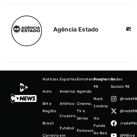
Agência Estado
Notícias
Esportes
Entretenimento
Programas
Redes
98
Sociais 98
Auto
América
Agenda
Rock
@rede98o
BH e
Atlético
Cinema,
Insônia
Região
TV e
@rede98o
Cruzeiro
Séries
No
Brasil
/rede98o
Fundo
Futebol
Famosos
do Baú
Carreira
em
@98live