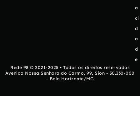
a
ci
d
a
d
e
Rede 98 © 2021-2025 • Todos os direitos reservados
Avenida Nossa Senhora do Carmo, 99, Sion - 30.330-000
- Belo Horizonte/MG