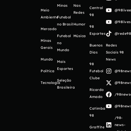
Minas
Nas
Central
Meio
@98livee
Redes
98
Ambiente
Futebol
@98live
no Brasil
Humor
98
Mercado
Esportes
@rede98o
Futebol
Música
Minas
no
Buenos
Redes
Gerais
Mundo
Días
Sociais 98
Mundo
News
Mais
98
Esportes
Política
Futebol
@98newso
Clube
Seleção
Tecnologia
@98newso
Brasileira
Ricardo
/98newso
Amado
@98newso
Catimba
98
/98-
news-
Graffite