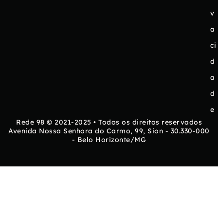
v
a
ci
d
a
d
e
Rede 98 © 2021-2025 • Todos os direitos reservados
Avenida Nossa Senhora do Carmo, 99, Sion - 30.330-000
- Belo Horizonte/MG