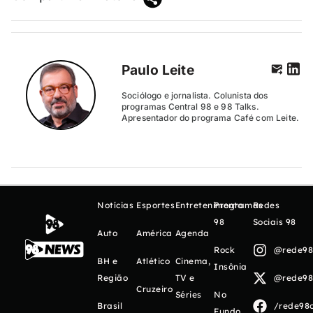
Paulo Leite
Sociólogo e jornalista. Colunista dos
programas Central 98 e 98 Talks.
Apresentador do programa Café com Leite.
Notícias
Esportes
Entretenimento
Programas
Redes
98
Sociais 98
Auto
América
Agenda
Rock
@rede98o
BH e
Atlético
Cinema,
Insônia
Região
TV e
@rede98o
Cruzeiro
Séries
No
Brasil
/rede98o
Fundo