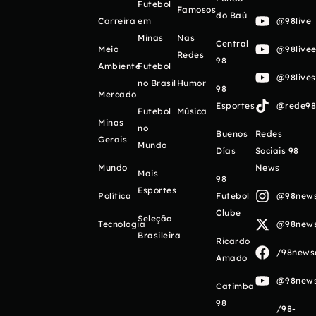
Futebol
Famosos
do Baú
Carreira
em
@98live
Minas
Nas
Central
Meio
@98livee
Redes
98
Ambiente
Futebol
@98live
no Brasil
Humor
98
Mercado
Esportes
@rede98o
Futebol
Música
Minas
no
Buenos
Redes
Gerais
Mundo
Días
Sociais 98
Mundo
News
Mais
98
Esportes
Política
Futebol
@98newso
Clube
Seleção
Tecnologia
@98newso
Brasileira
Ricardo
/98newso
Amado
@98newso
Catimba
98
/98-