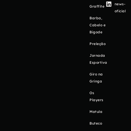
news-
Graffite
oficial
Barba,
Cabelo e
Bigode
Preleção
Jornada
Esportiva
Giro na
Gringa
Os
Players
Matula
Buteco