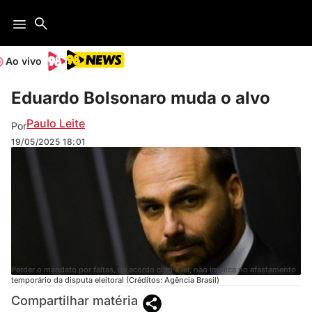
Ao vivo
Eduardo Bolsonaro muda o alvo
Paulo Leite
Por
19/05/2025
18:01
Perder o mandato por faltas, de acordo com a lei, não implica no afastamento
temporário da disputa eleitoral (Créditos: Agência Brasil)
Compartilhar matéria