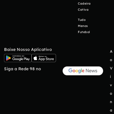
Cadeira
Cativa
Tudo
Menos
Futebol
Baixe Nosso Aplicativo
A
o
V
Siga a Rede 98 no
i
v
o
n
a