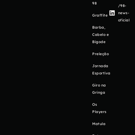
98
/98-
news-
Graffite
oficial
Barba,
Cabelo e
Bigode
Preleção
Jornada
Esportiva
Giro na
Gringa
Os
Players
Matula