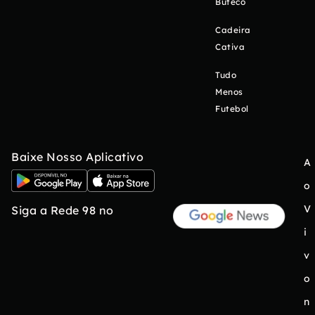
Buteco
Cadeira
Cativa
Tudo
Menos
Futebol
Baixe Nosso Aplicativo
A
o
V
Siga a Rede 98 no
i
v
o
n