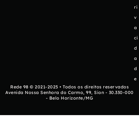
ri
v
a
ci
d
a
d
e
Rede 98 © 2021-2025 • Todos os direitos reservados
Avenida Nossa Senhora do Carmo, 99, Sion - 30.330-000
- Belo Horizonte/MG