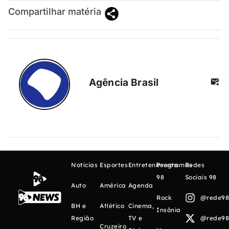
Compartilhar matéria
Agência Brasil
Notícias
Esportes
Entretenimento
Programas
Redes
98
Sociais 98
Auto
América
Agenda
Rock
@rede98o
BH e
Atlético
Cinema,
Insônia
Região
TV e
@rede98o
Cruzeiro