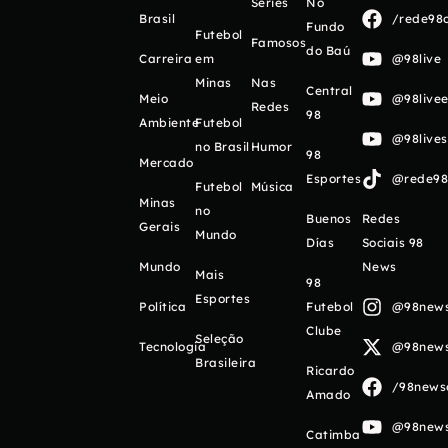
Séries
No
Brasil
/rede98o
Fundo
Futebol
Famosos
do Baú
Carreira
em
@98live
Minas
Nas
Central
Meio
@98livee
Redes
98
Ambiente
Futebol
@98live
no Brasil
Humor
98
Mercado
Esportes
@rede98o
Futebol
Música
Minas
no
Buenos
Redes
Gerais
Mundo
Días
Sociais 98
Mundo
News
Mais
98
Esportes
Política
Futebol
@98newso
Clube
Seleção
Tecnologia
@98newso
Brasileira
Ricardo
/98newso
Amado
@98newso
Catimba