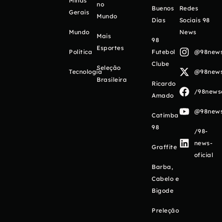
Minas
no
Buenos
Redes
Gerais
Mundo
Días
Sociais 98
Mundo
News
Mais
98
Esportes
Política
Futebol
@98newso
Clube
Seleção
Tecnologia
@98newso
Brasileira
Ricardo
/98newso
Amado
@98newso
Catimba
98
/98-
news-
Graffite
oficial
Barba,
Cabelo e
Bigode
Preleção