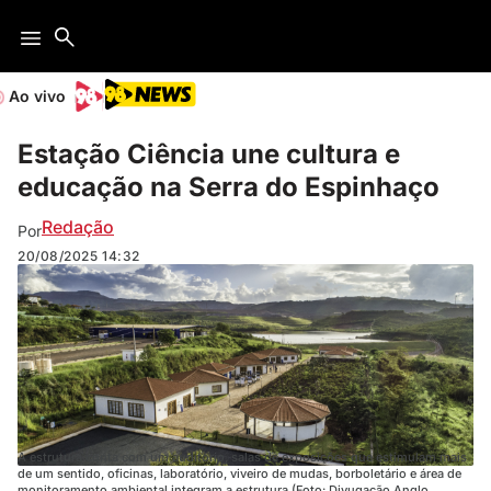
Ao vivo
Estação Ciência une cultura e
educação na Serra do Espinhaço
Redação
Por
20/08/2025
14:32
A estrutura conta com um auditório, salas de exposições que estimulam mais
de um sentido, oficinas, laboratório, viveiro de mudas, borboletário e área de
monitoramento ambiental integram a estrutura (Foto: Divugação Anglo