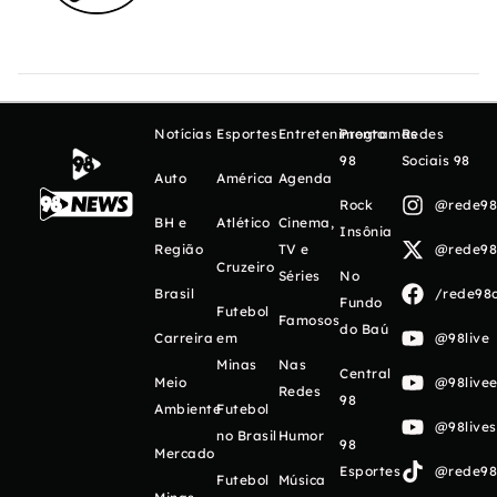
Notícias
Esportes
Entretenimento
Programas
Redes
98
Sociais 98
Auto
América
Agenda
Rock
@rede98o
BH e
Atlético
Cinema,
Insônia
Região
TV e
@rede98o
Cruzeiro
Séries
No
Brasil
/rede98o
Fundo
Futebol
Famosos
do Baú
Carreira
em
@98live
Minas
Nas
Central
Meio
@98livee
Redes
98
Ambiente
Futebol
@98live
no Brasil
Humor
98
Mercado
Esportes
@rede98o
Futebol
Música