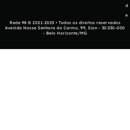
d
e
Rede 98 © 2021-2025 • Todos os direitos reservados
Avenida Nossa Senhora do Carmo, 99, Sion - 30.330-000
- Belo Horizonte/MG