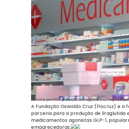
Parceria permitirá produção de liraglutida e semaglutida pe
A Fundação Oswaldo Cruz (Fiocruz) e a 
parceria para a produção de liraglutida 
medicamentos agonistas GLP-1, popula
emagrecedoras.