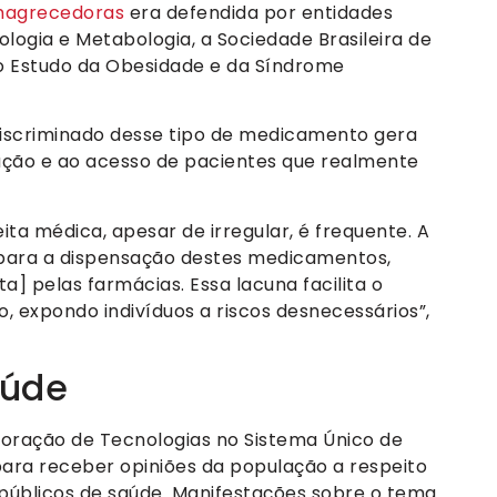
emagrecedoras
era defendida por entidades
logia e Metabologia, a Sociedade Brasileira de
 o Estudo da Obesidade e da Síndrome
ndiscriminado desse tipo de medicamento gera
ção e ao acesso de pacientes que realmente
ta médica, apesar de irregular, é frequente. A
a para a dispensação destes medicamentos,
] pelas farmácias. Essa lacuna facilita o
, expondo indivíduos a riscos desnecessários”,
aúde
poração de Tecnologias no Sistema Único de
para receber opiniões da população a respeito
 públicos de saúde. Manifestações sobre o tema