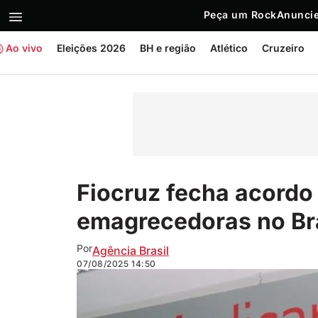
Peça um Rock
Anuncie
Ao vivo
Eleições 2026
BH e região
Atlético
Cruzeiro
Fiocruz fecha acordo
emagrecedoras no Bra
Por
Agência Brasil
07/08/2025
14:50