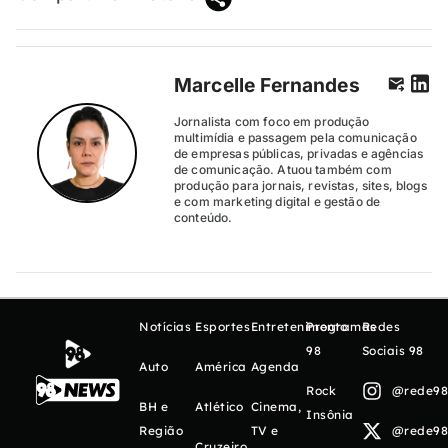
Marcelle Fernandes
Jornalista com foco em produção
multimídia e passagem pela comunicação
de empresas públicas, privadas e agências
de comunicação. Atuou também com
produção para jornais, revistas, sites, blogs
e com marketing digital e gestão de
conteúdo.
Notícias
Esportes
Entretenimento
Programas
Redes
98
Sociais 98
Auto
América
Agenda
Rock
@rede98o
BH e
Atlético
Cinema,
Insônia
Região
TV e
@rede98o
Cruzeiro