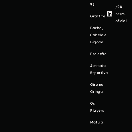
98
/98-
news-
Graffite
oficial
Barba,
Cabelo e
Bigode
Preleção
Jornada
Esportiva
Giro na
Gringa
Os
Players
Matula