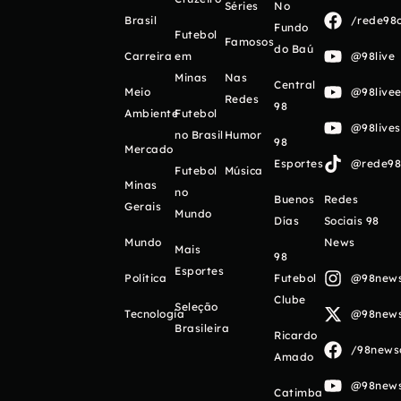
Séries
No
Brasil
/rede98o
Fundo
Futebol
Famosos
do Baú
Carreira
em
@98live
Minas
Nas
Central
Meio
@98livee
Redes
98
Ambiente
Futebol
@98live
no Brasil
Humor
98
Mercado
Esportes
@rede98o
Futebol
Música
Minas
no
Buenos
Redes
Gerais
Mundo
Días
Sociais 98
Mundo
News
Mais
98
Esportes
Política
Futebol
@98newso
Clube
Seleção
Tecnologia
@98newso
Brasileira
Ricardo
/98newso
Amado
@98newso
Catimba