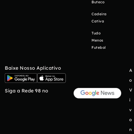
Buteco
Cadeira
Cativa
Tudo
Menos
Futebol
Baixe Nosso Aplicativo
A
o
V
Siga a Rede 98 no
i
v
o
n