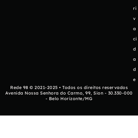
ri
v
a
ci
d
a
d
e
Rede 98 © 2021-2025 • Todos os direitos reservados
Avenida Nossa Senhora do Carmo, 99, Sion - 30.330-000
- Belo Horizonte/MG