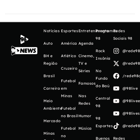
Notícias
Esportes
Entretenimento
Programas
Redes
98
Sociais 98
Auto
América
Agenda
Rock
@rede98o
BH e
Atlético
Cinema,
Insônia
Região
TV e
@rede98o
Cruzeiro
Séries
No
Brasil
/rede98o
Fundo
Futebol
Famosos
do Baú
Carreira
em
@98live
Minas
Nas
Central
Meio
@98livee
Redes
98
Ambiente
Futebol
@98live
no Brasil
Humor
98
Mercado
Esportes
@rede98o
Futebol
Música
Minas
no
Buenos
Redes