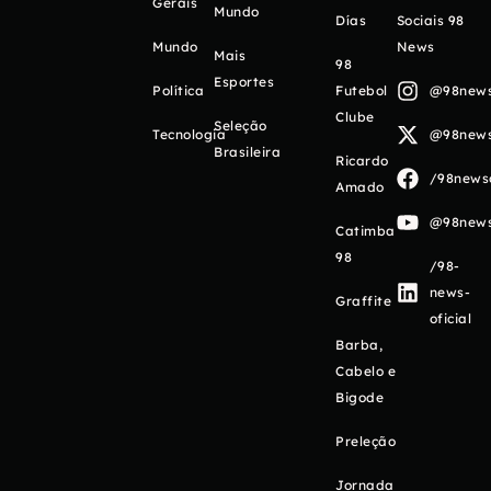
Gerais
Mundo
Días
Sociais 98
Mundo
News
Mais
98
Esportes
Política
Futebol
@98newso
Clube
Seleção
Tecnologia
@98newso
Brasileira
Ricardo
/98newso
Amado
@98newso
Catimba
98
/98-
news-
Graffite
oficial
Barba,
Cabelo e
Bigode
Preleção
Jornada