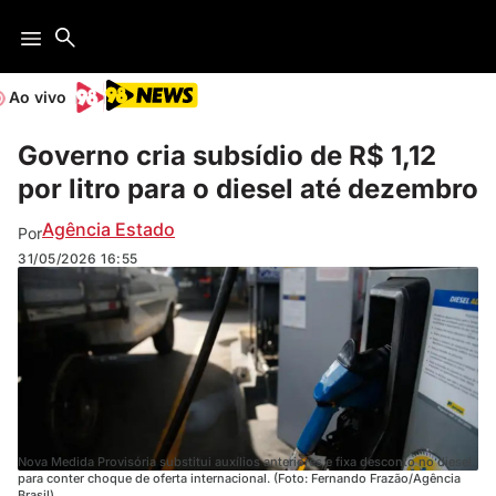
Ao vivo
Governo cria subsídio de R$ 1,12
por litro para o diesel até dezembro
Agência Estado
Por
31/05/2026
16:55
Nova Medida Provisória substitui auxílios anteriores e fixa desconto no diesel
para conter choque de oferta internacional. (Foto: Fernando Frazão/Agência
Brasil)