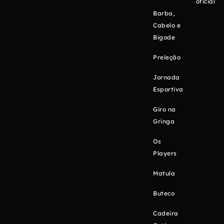
oficial
Barba,
Cabelo e
Bigode
Preleção
Jornada
Esportiva
Giro na
Gringa
Os
Players
Matula
Buteco
Cadeira