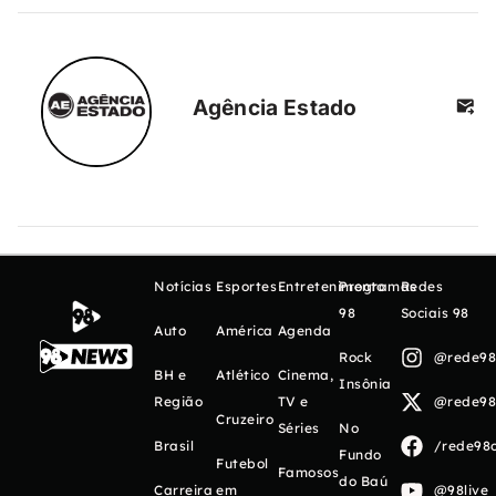
Agência Estado
Notícias
Esportes
Entretenimento
Programas
Redes
98
Sociais 98
Auto
América
Agenda
Rock
@rede98o
BH e
Atlético
Cinema,
Insônia
Região
TV e
@rede98o
Cruzeiro
Séries
No
Brasil
/rede98o
Fundo
Futebol
Famosos
do Baú
Carreira
em
@98live