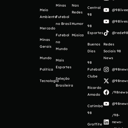
Minas
Nas
Central
Meio
@98livee
Redes
98
Ambiente
Futebol
@98live
no Brasil
Humor
98
Mercado
Esportes
@rede98o
Futebol
Música
Minas
no
Buenos
Redes
Gerais
Mundo
Días
Sociais 98
Mundo
News
Mais
98
Esportes
Política
Futebol
@98newso
Clube
Seleção
Tecnologia
@98newso
Brasileira
Ricardo
/98newso
Amado
@98newso
Catimba
98
/98-
news-
Graffite