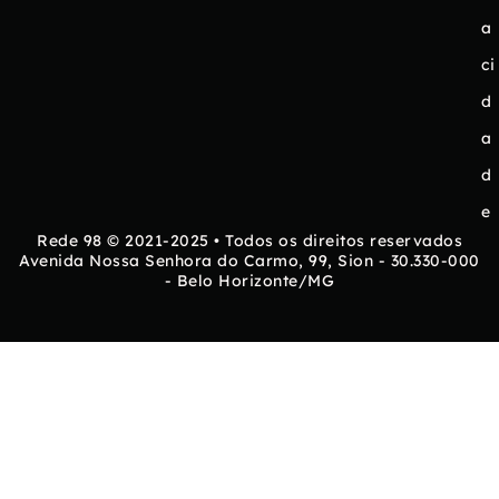
a
ci
d
a
d
e
Rede 98 © 2021-2025 • Todos os direitos reservados
Avenida Nossa Senhora do Carmo, 99, Sion - 30.330-000
- Belo Horizonte/MG