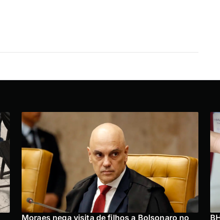
Moraes nega visita de filhos a Bolsonaro no
BH