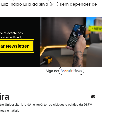
Luiz Inácio Lula da Silva (PT) sem depender de
de relevante nos
asil e no Mundo.
ar Newsletter
Siga no
ira
ro Universitário UNA, é repórter de cidades e política da 98FM.
sa e Itatiaia.