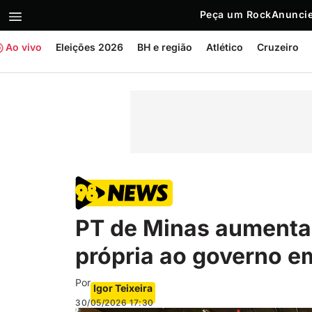
Peça um Rock
Anuncie
Ao vivo
Eleições 2026
BH e região
Atlético
Cruzeiro
PT de Minas aumenta
própria ao governo 
Por
Igor Teixeira
30/05/2026
17:30