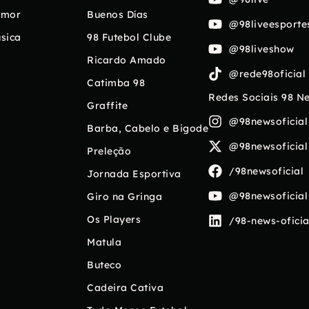
umor
Buenos Días
@98liveesporte
sica
98 Futebol Clube
@98liveshow
Ricardo Amado
@rede98oficial
Catimba 98
Redes Sociais 98 N
Graffite
@98newsoficial
Barba, Cabelo e Bigode
@98newsoficial
Preleção
/98newsoficial
Jornada Esportiva
@98newsoficial
Giro na Gringa
Os Players
/98-news-oficia
Matula
Buteco
Cadeira Cativa