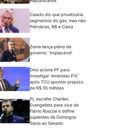
Republicanos
Caiado diz que privatizaria
segmentos do gás, mas não
Petrobras, BB e Caixa
Zema lança plano de
governo: ‘Implacável’
Dino aciona PF para
investigar ‘emendas PIX’
após TCU apontar prejuízo
de R$ 55 milhões
PL escolhe Charlles
Evangelista para vice de
Flávio Roscoe e define
suplentes de Domingos
Sávio ao Senado