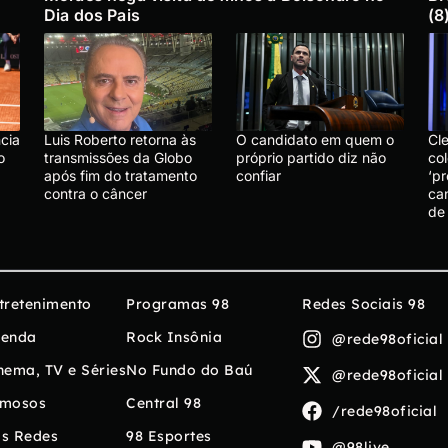
Dia dos Pais
(8
cia
Luis Roberto retorna às
O candidato em quem o
Cl
o
transmissões da Globo
próprio partido diz não
col
após fim do tratamento
confiar
‘p
contra o câncer
ca
de
tretenimento
Programas 98
Redes Sociais 98
enda
Rock Insônia
@rede98oficial
nema, TV e Séries
No Fundo do Baú
@rede98oficial
mosos
Central 98
/rede98oficial
s Redes
98 Esportes
@98live