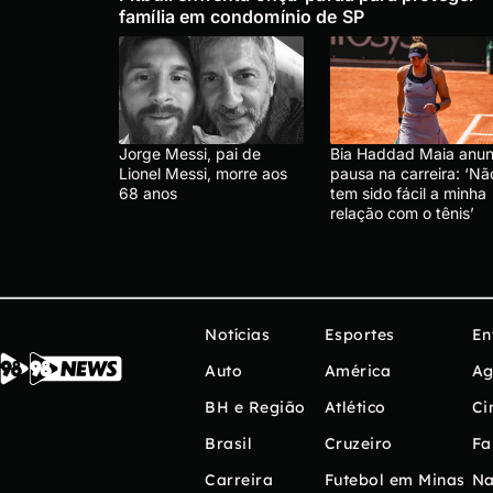
família em condomínio de SP
Jorge Messi, pai de
Bia Haddad Maia anun
Lionel Messi, morre aos
pausa na carreira: ‘Nã
68 anos
tem sido fácil a minha
relação com o tênis’
Notícias
Esportes
En
Auto
América
Ag
BH e Região
Atlético
Ci
Brasil
Cruzeiro
Fa
Carreira
Futebol em Minas
Na