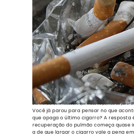
Dia Mundial Sem Tabaco: o que muda no pulmão ao parar (f
Você já parou para pensar no que acont
que apaga o último cigarro? A resposta 
recuperação do pulmão começa quase 
a de que largar o cigarro vale a pena e