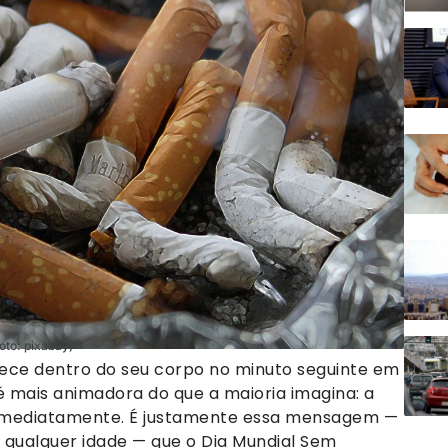
oto: pixabay)
ece dentro do seu corpo no minuto seguinte em
é mais animadora do que a maioria imagina: a
imediatamente. É justamente essa mensagem —
m qualquer idade — que o Dia Mundial Sem