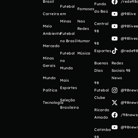
Brasil
/rede98o
Fundo
Futebol
Famosos
do Baú
Carreira
em
@98live
Minas
Nas
Central
Meio
@98livee
Redes
98
Ambiente
Futebol
@98live
no Brasil
Humor
98
Mercado
Esportes
@rede98o
Futebol
Música
Minas
no
Buenos
Redes
Gerais
Mundo
Días
Sociais 98
Mundo
News
Mais
98
Esportes
Política
Futebol
@98newso
Clube
Seleção
Tecnologia
@98newso
Brasileira
Ricardo
/98newso
Amado
@98newso
Catimba
98