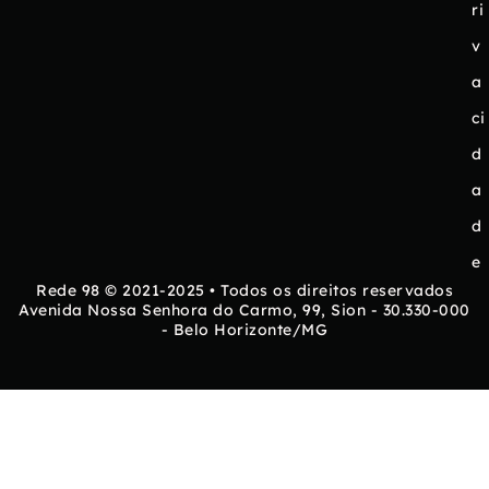
ri
v
a
ci
d
a
d
e
Rede 98 © 2021-2025 • Todos os direitos reservados
Avenida Nossa Senhora do Carmo, 99, Sion - 30.330-000
- Belo Horizonte/MG