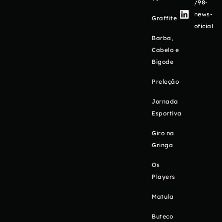
/98-
news-
Graffite
oficial
Barba,
Cabelo e
Bigode
Preleção
Jornada
Esportiva
Giro na
Gringa
Os
Players
Matula
Buteco