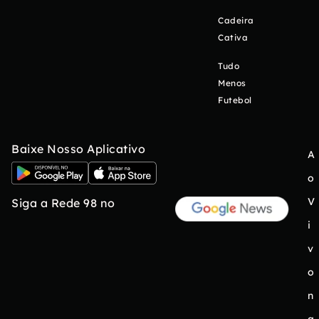
Cadeira
Cativa
Tudo
Menos
Futebol
Baixe Nosso Aplicativo
A
o
V
Siga a Rede 98 no
i
v
o
n