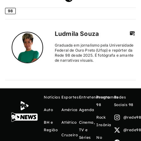
98
Ludmila Souza
Graduada em jornalismo pela Universidade
Federal de Ouro Preto (Ufop) e repórter da
Rede 98 desde 2025. É fotógrafa e amante
de narrativas visuais.
Notícias
Esportes
Entretenimento
Programas
Redes
98
Sociais 98
Auto
América
Agenda
Rock
@rede98o
BH e
Atlético
Cinema,
Insônia
Região
TV e
@rede98o
Cruzeiro
Séries
No