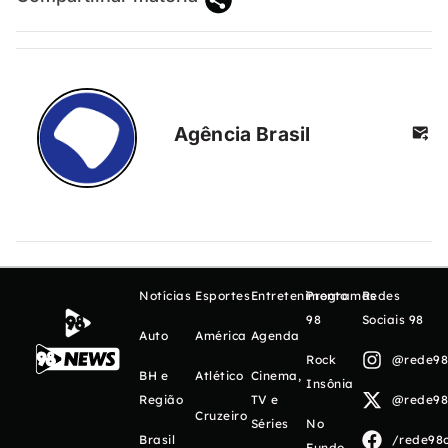
Agência Brasil
Notícias
Esportes
Entretenimento
Programas
Redes
98
Sociais 98
Auto
América
Agenda
Rock
@rede98o
BH e
Atlético
Cinema,
Insônia
Região
TV e
@rede98o
Cruzeiro
Séries
No
Brasil
/rede98o
Fundo