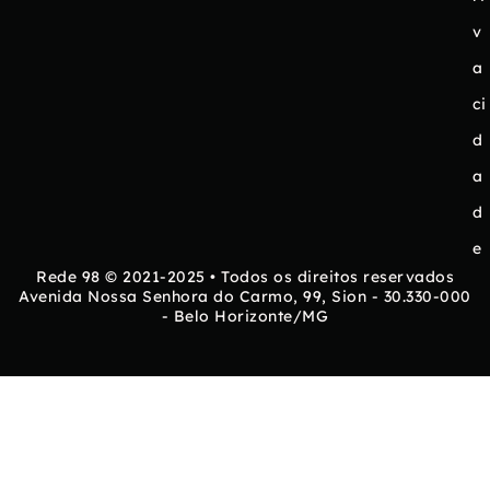
v
a
ci
d
a
d
e
Rede 98 © 2021-2025 • Todos os direitos reservados
Avenida Nossa Senhora do Carmo, 99, Sion - 30.330-000
- Belo Horizonte/MG