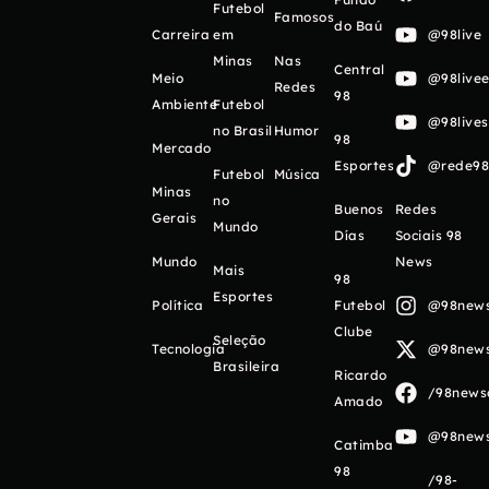
Futebol
Famosos
do Baú
Carreira
em
@98live
Minas
Nas
Central
Meio
@98livee
Redes
98
Ambiente
Futebol
@98live
no Brasil
Humor
98
Mercado
Esportes
@rede98o
Futebol
Música
Minas
no
Buenos
Redes
Gerais
Mundo
Días
Sociais 98
Mundo
News
Mais
98
Esportes
Política
Futebol
@98newso
Clube
Seleção
Tecnologia
@98newso
Brasileira
Ricardo
/98newso
Amado
@98newso
Catimba
98
/98-