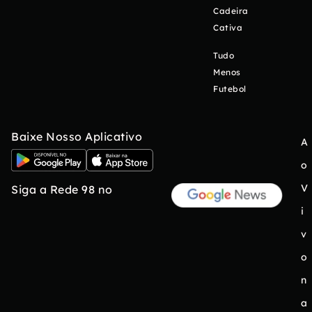
Cadeira
Cativa
Tudo
Menos
Futebol
Baixe Nosso Aplicativo
A
o
V
Siga a Rede 98 no
i
v
o
n
a