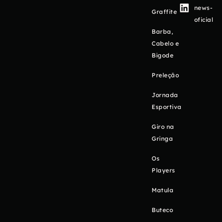
news-
Graffite
oficial
Barba,
Cabelo e
Bigode
Preleção
Jornada
Esportiva
Giro na
Gringa
Os
Players
Matula
Buteco