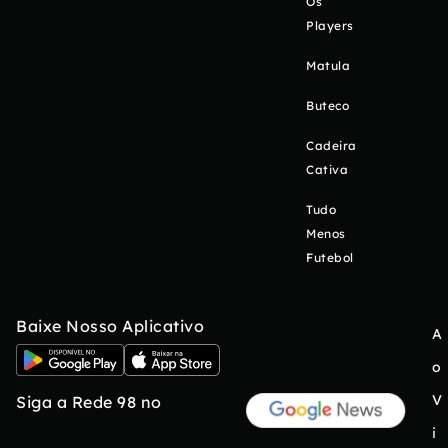
Os
Players
Matula
Buteco
Cadeira
Cativa
Tudo
Menos
Futebol
Baixe Nosso Aplicativo
A
o
V
Siga a Rede 98 no
i