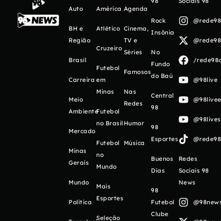
98
Sociais 98
Auto
América
Agenda
Rock
@rede98o
BH e
Atlético
Cinema,
Insônia
Região
TV e
@rede98o
Cruzeiro
Séries
No
Brasil
/rede98o
Fundo
Futebol
Famosos
do Baú
Carreira
em
@98live
Minas
Nas
Central
Meio
@98livee
Redes
98
Ambiente
Futebol
@98live
no Brasil
Humor
98
Mercado
Esportes
@rede98o
Futebol
Música
Minas
no
Buenos
Redes
Gerais
Mundo
Días
Sociais 98
Mundo
News
Mais
98
Esportes
Política
Futebol
@98newso
Clube
Seleção