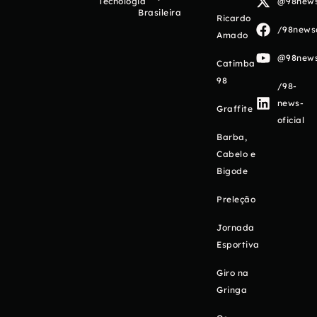
Tecnologia
@98newso
Brasileira
Ricardo
/98newso
Amado
@98newso
Catimba
98
/98-
news-
Graffite
oficial
Barba,
Cabelo e
Bigode
Preleção
Jornada
Esportiva
Giro na
Gringa