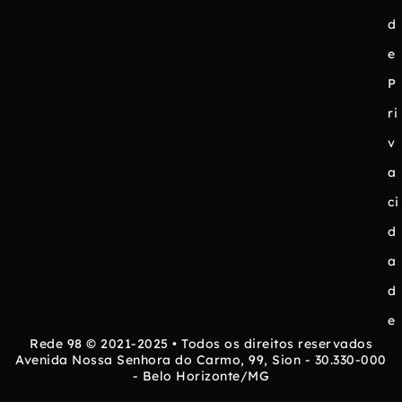
d
e
P
ri
v
a
ci
d
a
d
e
Rede 98 © 2021-2025 • Todos os direitos reservados
Avenida Nossa Senhora do Carmo, 99, Sion - 30.330-000
- Belo Horizonte/MG