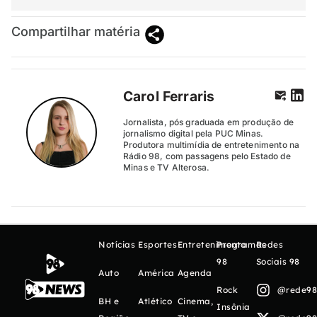
Compartilhar matéria
Carol Ferraris
Jornalista, pós graduada em produção de
jornalismo digital pela PUC Minas.
Produtora multimídia de entretenimento na
Rádio 98, com passagens pelo Estado de
Minas e TV Alterosa.
Notícias
Esportes
Entretenimento
Programas
Redes
98
Sociais 98
Auto
América
Agenda
Rock
@rede98o
BH e
Atlético
Cinema,
Insônia