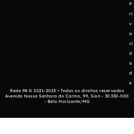
P
ri
v
a
ci
d
a
d
e
Rede 98 © 2021-2025 • Todos os direitos reservados
Avenida Nossa Senhora do Carmo, 99, Sion - 30.330-000
- Belo Horizonte/MG