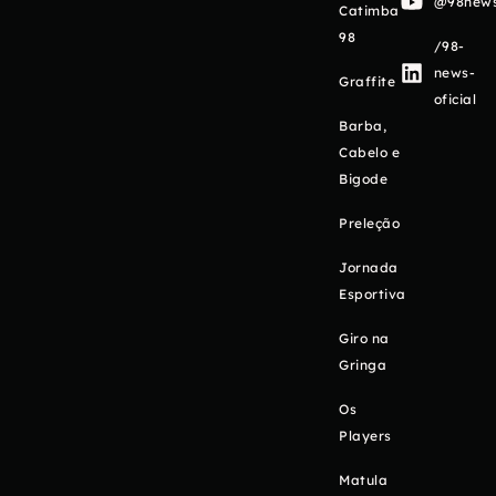
@98newso
Catimba
98
/98-
news-
Graffite
oficial
Barba,
Cabelo e
Bigode
Preleção
Jornada
Esportiva
Giro na
Gringa
Os
Players
Matula