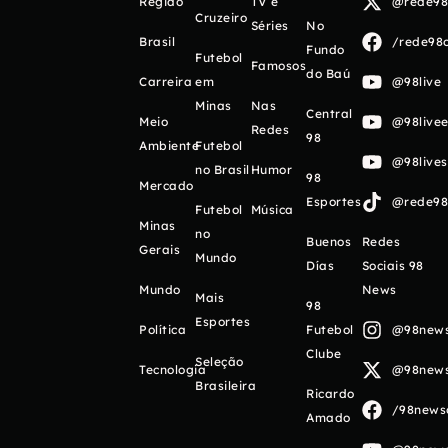
Região
TV e
@rede98o
Cruzeiro
Séries
No
Brasil
/rede98o
Fundo
Futebol
Famosos
do Baú
Carreira
em
@98live
Minas
Nas
Central
Meio
@98livee
Redes
98
Ambiente
Futebol
@98live
no Brasil
Humor
98
Mercado
Esportes
@rede98o
Futebol
Música
Minas
no
Buenos
Redes
Gerais
Mundo
Días
Sociais 98
Mundo
News
Mais
98
Esportes
Política
Futebol
@98newso
Clube
Seleção
Tecnologia
@98newso
Brasileira
Ricardo
/98newso
Amado