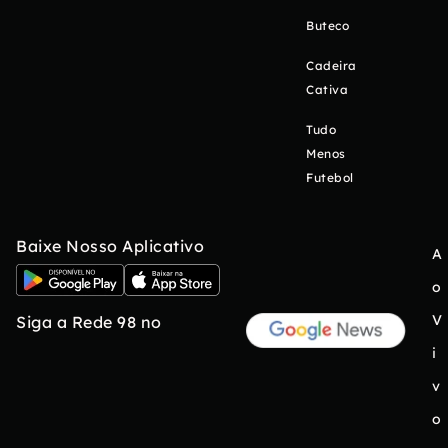
Buteco
Cadeira
Cativa
Tudo
Menos
Futebol
Baixe Nosso Aplicativo
A
o
V
Siga a Rede 98 no
i
v
o