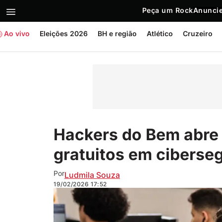
Peça um Rock
Anuncie
Ao vivo
Eleições 2026
BH e região
Atlético
Cruzeiro
Hackers do Bem abre 
gratuitos em ciberse
Por
Ludmila Souza
19/02/2026
17:52