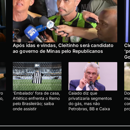
Após idas e vindas, Cleitinho será candidato
Cl
ao governo de Minas pelo Republicanos
‘p
Go
ro
‘Embalado’ fora de casa,
Caiado diz que
Do
o,
Atlético enfrenta o Remo
privatizaria segmentos
mu
pelo Brasileirão; saiba
do gás, mas não
co
onde assistir
Petrobras, BB e Caixa
pr