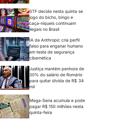
STF decide nesta quinta se
jogo do bicho, bingo e
caça-níqueis continuam
ilegais no Brasil
IA da Anthropic cria perfil
falso para enganar humano
em teste de segurança
cibernética
Justiça mantém penhora de
30% do salário de Romário
para quitar dívida de R$ 34
mil
Mega-Sena acumula e pode
pagar R$ 150 milhões nesta
quinta-feira