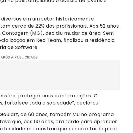
ça no país, ampliando o acesso de jovens e
diversos em um setor historicamente
tam cerca de 22% dos profissionais. Aos 52 anos,
em Contagem (MG), decidiu mudar de área. Sem
ecialização em Red Team, finalizou a residência
ria de Software.
 APÓS A PUBLICIDADE
essário proteger nossas informações. O
 fortalece toda a sociedade”, declarou.
 Goulart, de 60 anos, também viu no programa
ava que, aos 60 anos, era tarde para aprender
rtunidade me mostrou que nunca é tarde para