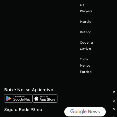
Os
Players
Matula
Buteco
Cadeira
Cativa
Tudo
Menos
Futebol
Baixe Nosso Aplicativo
A
o
V
Siga a Rede 98 no