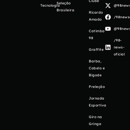
Clube
Seleção
Tecnologia
@98newso
Brasileira
Ricardo
/98newso
Amado
@98newso
Catimba
98
/98-
news-
Graffite
oficial
Barba,
Cabelo e
Bigode
Preleção
Jornada
Esportiva
Giro na
Gringa