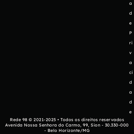
a
d
e
P
ri
v
a
ci
d
a
d
e
Rede 98 © 2021-2025 • Todos os direitos reservados
Avenida Nossa Senhora do Carmo, 99, Sion - 30.330-000
- Belo Horizonte/MG