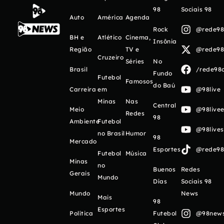
98
Sociais 98
Auto
América
Agenda
Rock
@rede98o
BH e
Atlético
Cinema,
Insônia
Região
TV e
@rede98o
Cruzeiro
Séries
No
Brasil
/rede98o
Fundo
Futebol
Famosos
do Baú
Carreira
em
@98live
Minas
Nas
Central
Meio
@98livee
Redes
98
Ambiente
Futebol
@98live
no Brasil
Humor
98
Mercado
Esportes
@rede98o
Futebol
Música
Minas
no
Buenos
Redes
Gerais
Mundo
Días
Sociais 98
Mundo
News
Mais
98
Esportes
Política
Futebol
@98newso