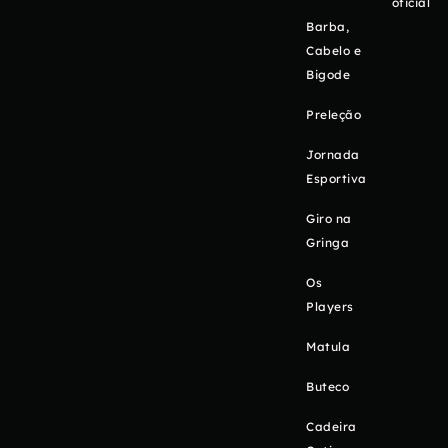
oficial
Barba,
Cabelo e
Bigode
Preleção
Jornada
Esportiva
Giro na
Gringa
Os
Players
Matula
Buteco
Cadeira