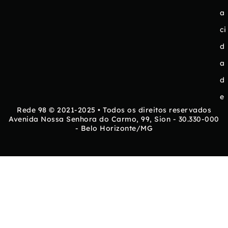
a
ci
d
a
d
e
Rede 98 © 2021-2025 • Todos os direitos reservados
Avenida Nossa Senhora do Carmo, 99, Sion - 30.330-000
- Belo Horizonte/MG