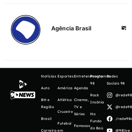
Agência Brasil
Notícias
Esportes
Entretenimento
Programas
Redes
98
Sociais 98
Auto
América
Agenda
Rock
@rede98o
BH e
Atlético
Cinema,
Insônia
Região
TV e
@rede98o
Cruzeiro
Séries
No
Brasil
/rede98o
Fundo
Futebol
Famosos
do Baú
Carreira
em
@98live