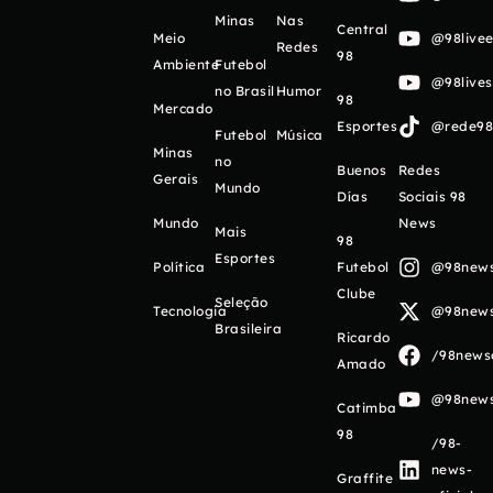
Minas
Nas
Central
Meio
@98livee
Redes
98
Ambiente
Futebol
@98live
no Brasil
Humor
98
Mercado
Esportes
@rede98o
Futebol
Música
Minas
no
Buenos
Redes
Gerais
Mundo
Días
Sociais 98
Mundo
News
Mais
98
Esportes
Política
Futebol
@98newso
Clube
Seleção
Tecnologia
@98newso
Brasileira
Ricardo
/98newso
Amado
@98newso
Catimba
98
/98-
news-
Graffite