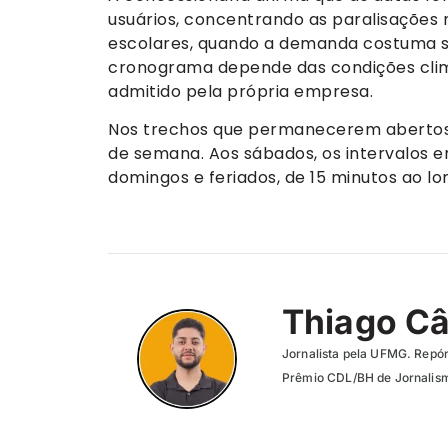
usuários, concentrando as paralisações 
escolares, quando a demanda costuma se
cronograma depende das condições climá
admitido pela própria empresa.
Nos trechos que permanecerem abertos, 
de semana. Aos sábados, os intervalos en
domingos e feriados, de 15 minutos ao lo
Thiago C
Jornalista pela UFMG. Repór
Prêmio CDL/BH de Jornalism