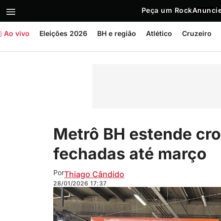
Peça um Rock
Anuncie
Ao vivo
Eleições 2026
BH e região
Atlético
Cruzeiro
Metrô BH estende cr
fechadas até março
Por
Thiago Cândido
28/01/2026
17:37