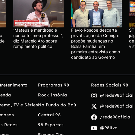
‘Mateus é mentiroso e
Flávio Roscoe descarta
ST
lo
nunca foi meu professor’,
privatização da Cemig e
ju
 de
diz Marcelo Aro sobre
propõe mudanças no
de
rompimento político
Bolsa Família, em
vis
primeira entrevista como
candidato ao Governo
tretenimento
Programas 98
Redes Sociais 98
enda
Rock Insônia
@rede98oficial
nema, TV e Séries
No Fundo do Baú
@rede98oficial
mosos
Central 98
/rede98oficial
s Redes
98 Esportes
@98live
umor
Buenos Días