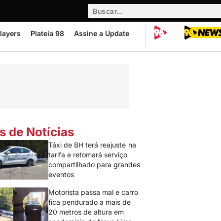
layers
Plateia 98
Assine a Update
s de Notícias
Táxi de BH terá reajuste na
tarifa e retomará serviço
compartilhado para grandes
eventos
Motorista passa mal e carro
fica pendurado a mais de
20 metros de altura em