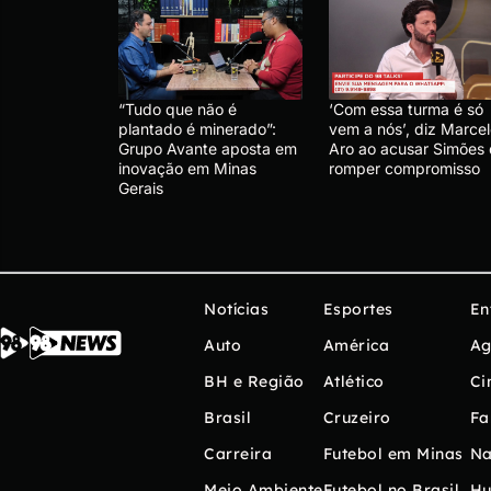
“Tudo que não é
‘Com essa turma é só
plantado é minerado”:
vem a nós’, diz Marce
Grupo Avante aposta em
Aro ao acusar Simões
inovação em Minas
romper compromisso
Gerais
Notícias
Esportes
En
Auto
América
Ag
BH e Região
Atlético
Ci
Brasil
Cruzeiro
Fa
Carreira
Futebol em Minas
Na
Meio Ambiente
Futebol no Brasil
H