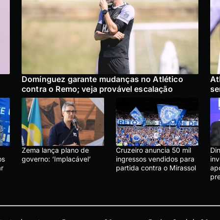
Domínguez garante mudanças no Atlético
At
contra o Remo; veja provável escalação
se
Zema lança plano de
Cruzeiro anuncia 50 mil
Di
os
governo: ‘Implacável’
ingressos vendidos para
in
r
partida contra o Mirassol
ap
pr