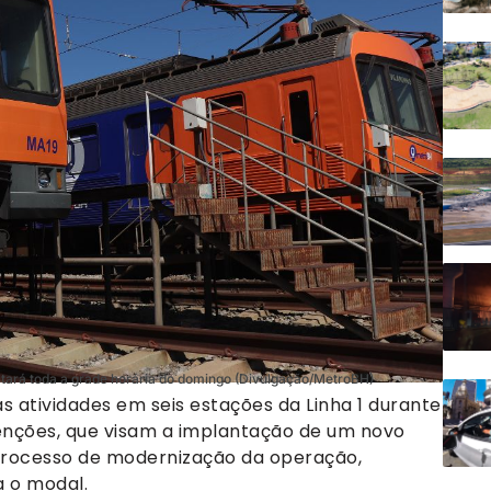
ctará toda a grade horária do domingo (Divulgação/MetroBH)
as atividades em seis estações da Linha 1 durante
rvenções, que visam a implantação de um novo
 processo de modernização da operação,
a o modal.