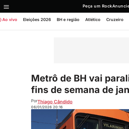
Peça um Rock
Anuncie
Ao vivo
Eleições 2026
BH e região
Atlético
Cruzeiro
Metrô de BH vai paral
fins de semana de jan
Por
Thiago Cândido
06/01/2026
20:16