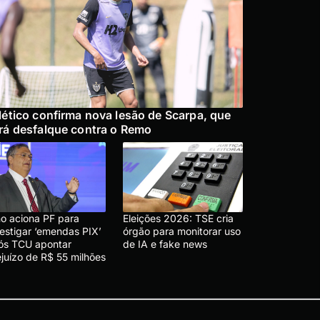
lético confirma nova lesão de Scarpa, que
rá desfalque contra o Remo
no aciona PF para
Eleições 2026: TSE cria
vestigar ‘emendas PIX’
órgão para monitorar uso
ós TCU apontar
de IA e fake news
ejuízo de R$ 55 milhões