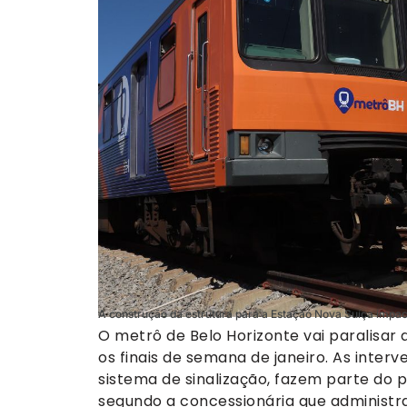
A construção da estrutura para a Estação Nova Suíça impa
O metrô de Belo Horizonte vai paralisar 
os finais de semana de janeiro. As inte
sistema de sinalização, fazem parte do
segundo a concessionária que administr