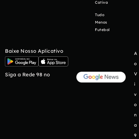
Cativa
Tudo
Menos
Futebol
Baixe Nosso Aplicativo
A
o
V
Siga a Rede 98 no
i
v
o
n
a
9