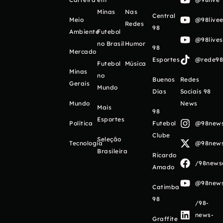
Minas
Nas
Central
Meio
@98livee
Redes
98
Ambiente
Futebol
@98live
no Brasil
Humor
98
Mercado
Esportes
@rede98o
Futebol
Música
Minas
no
Buenos
Redes
Gerais
Mundo
Días
Sociais 98
Mundo
News
Mais
98
Esportes
Política
Futebol
@98newso
Clube
Seleção
Tecnologia
@98newso
Brasileira
Ricardo
/98newso
Amado
@98newso
Catimba
98
/98-
news-
Graffite