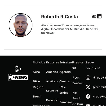
Roberth R Costa
Atuo há quase 13 anos com jornalismo
digital. Coordenador Multimídia. Rede 98 |
98 News
Notícias
Esportes
Entretenimento
Programas
Redes
98
Sociais 98
Auto
América
Agenda
Rock
@rede98o
BH e
Atlético
Cinema,
Insônia
Região
TV e
@rede98o
Cruzeiro
Séries
No
Brasil
/rede98o
Fundo
Futebol
Famosos
do Baú
Carreira
em
@98live