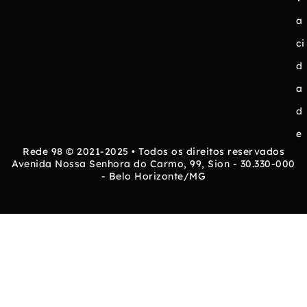
a
ci
d
a
d
e
Rede 98 © 2021-2025 • Todos os direitos reservados
Avenida Nossa Senhora do Carmo, 99, Sion - 30.330-000
- Belo Horizonte/MG