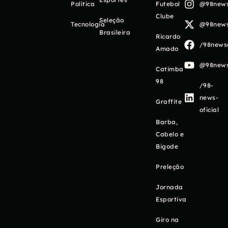
Política
Futebol
@98newso
Clube
Seleção
Tecnologia
@98newso
Brasileira
Ricardo
/98newso
Amado
@98newso
Catimba
98
/98-
news-
Graffite
oficial
Barba,
Cabelo e
Bigode
Preleção
Jornada
Esportiva
Giro na