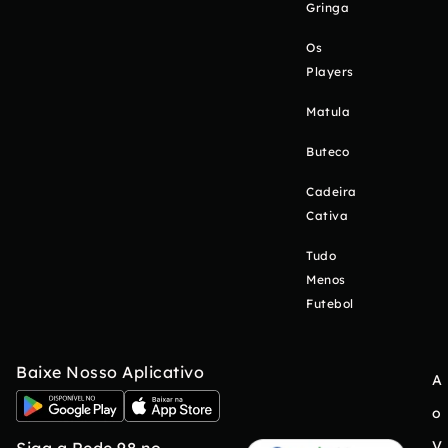
Gringa
Os
Players
Matula
Buteco
Cadeira
Cativa
Tudo
Menos
Futebol
Baixe Nosso Aplicativo
A
o
V