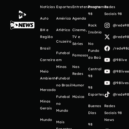
Notícias
Esportes
Entretenimento
Programas
Redes
98
Sociais 98
Auto
América
Agenda
Rock
@rede98o
BH e
Atlético
Cinema,
Insônia
Região
TV e
@rede98o
Cruzeiro
Séries
No
Brasil
/rede98o
Fundo
Futebol
Famosos
do Baú
Carreira
em
@98live
Minas
Nas
Central
Meio
@98livee
Redes
98
Ambiente
Futebol
@98live
no Brasil
Humor
98
Mercado
Esportes
@rede98o
Futebol
Música
Minas
no
Buenos
Redes
Gerais
Mundo
Días
Sociais 98
Mundo
News
Mais
98
Esportes