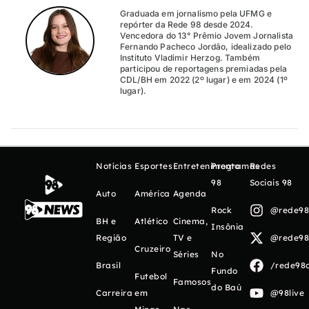
Graduada em jornalismo pela UFMG e
repórter da Rede 98 desde 2024.
Vencedora do 13° Prêmio Jovem Jornalista
Fernando Pacheco Jordão, idealizado pelo
Instituto Vladimir Herzog. Também
participou de reportagens premiadas pela
CDL/BH em 2022 (2º lugar) e em 2024 (1º
lugar).
Notícias
Esportes
Entretenimento
Programas
Redes
98
Sociais 98
Auto
América
Agenda
Rock
@rede98o
BH e
Atlético
Cinema,
Insônia
Região
TV e
@rede98o
Cruzeiro
Séries
No
Brasil
/rede98o
Fundo
Futebol
Famosos
do Baú
Carreira
em
@98live