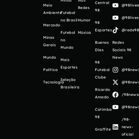
Minas
Nas
Central
Meio
@98livee
Redes
98
Ambiente
Futebol
@98live
no Brasil
Humor
98
Mercado
Esportes
@rede98o
Futebol
Música
Minas
no
Buenos
Redes
Gerais
Mundo
Días
Sociais 98
Mundo
News
Mais
98
Esportes
Política
Futebol
@98newso
Clube
Seleção
Tecnologia
@98newso
Brasileira
Ricardo
/98newso
Amado
@98newso
Catimba
98
/98-
news-
Graffite
oficial