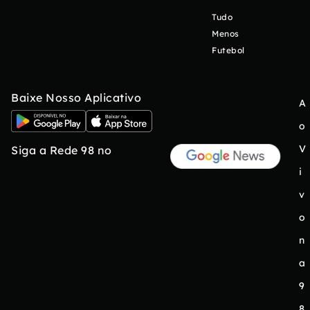
Tudo
Menos
Futebol
Baixe Nosso Aplicativo
A
o
V
Siga a Rede 98 no
i
v
o
n
a
9
8