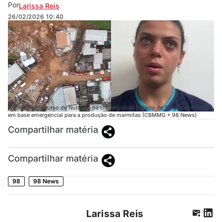
Por
Larissa Reis
26/02/2026
10:40
A cozinha do curso de Nutrição da Universidade Estácio de Sá se transformou
em base emergencial para a produção de marmitas (CBMMG + 98 News)
Compartilhar matéria
Compartilhar matéria
98
98 News
Larissa Reis