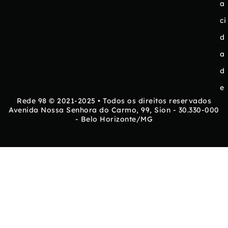
a
ci
d
a
d
e
Rede 98 © 2021-2025 • Todos os direitos reservados
Avenida Nossa Senhora do Carmo, 99, Sion - 30.330-000
- Belo Horizonte/MG