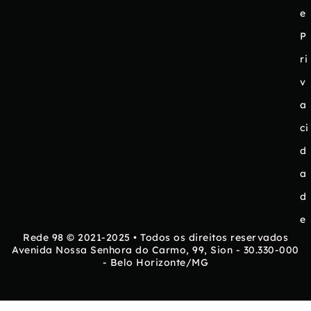
e
P
ri
v
a
ci
d
a
d
e
Rede 98 © 2021-2025 • Todos os direitos reservados
Avenida Nossa Senhora do Carmo, 99, Sion - 30.330-000
- Belo Horizonte/MG