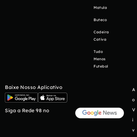
Matula
Buteco
Cadeira
Cativa
Tudo
Menos
Futebol
Baixe Nosso Aplicativo
A
o
V
Siga a Rede 98 no
i
v