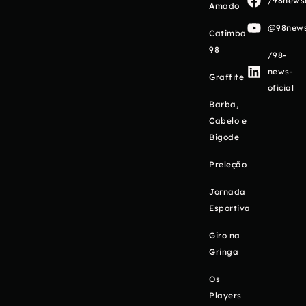
/98newso
Amado
@98newso
Catimba
98
/98-
news-
Graffite
oficial
Barba,
Cabelo e
Bigode
Preleção
Jornada
Esportiva
Giro na
Gringa
Os
Players