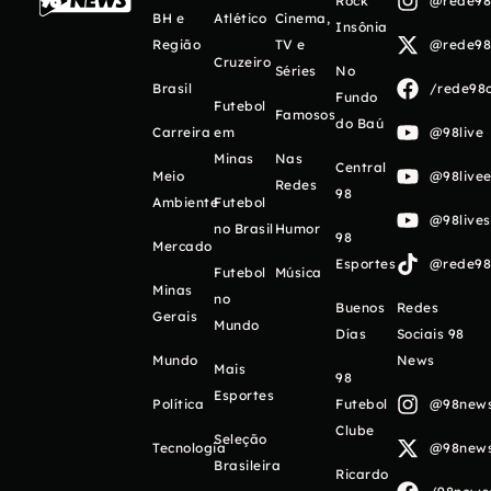
Rock
@rede98o
BH e
Atlético
Cinema,
Insônia
Região
TV e
@rede98o
Cruzeiro
Séries
No
Brasil
/rede98o
Fundo
Futebol
Famosos
do Baú
Carreira
em
@98live
Minas
Nas
Central
Meio
@98livee
Redes
98
Ambiente
Futebol
@98live
no Brasil
Humor
98
Mercado
Esportes
@rede98o
Futebol
Música
Minas
no
Buenos
Redes
Gerais
Mundo
Días
Sociais 98
Mundo
News
Mais
98
Esportes
Política
Futebol
@98newso
Clube
Seleção
Tecnologia
@98newso
Brasileira
Ricardo