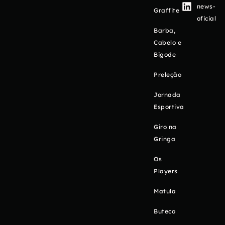
news-
Graffite
oficial
Barba,
Cabelo e
Bigode
Preleção
Jornada
Esportiva
Giro na
Gringa
Os
Players
Matula
Buteco