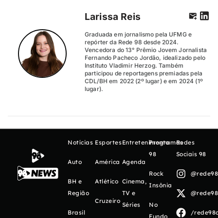
Larissa Reis
Graduada em jornalismo pela UFMG e
repórter da Rede 98 desde 2024.
Vencedora do 13° Prêmio Jovem Jornalista
Fernando Pacheco Jordão, idealizado pelo
Instituto Vladimir Herzog. Também
participou de reportagens premiadas pela
CDL/BH em 2022 (2º lugar) e em 2024 (1º
lugar).
Notícias
Esportes
Entretenimento
Programas
Redes
98
Sociais 98
Auto
América
Agenda
Rock
@rede98o
BH e
Atlético
Cinema,
Insônia
Região
TV e
@rede98o
Cruzeiro
Séries
No
Brasil
/rede98o
Fundo