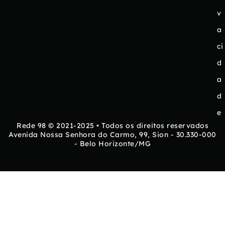
v
a
ci
d
a
d
e
Rede 98 © 2021-2025 • Todos os direitos reservados
Avenida Nossa Senhora do Carmo, 99, Sion - 30.330-000
- Belo Horizonte/MG