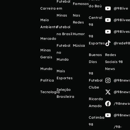
Futebol
Famosos
do Baú
Carreira
em
@98live
Minas
Nas
Central
Meio
@98livee
Redes
98
Ambiente
Futebol
@98live
no Brasil
Humor
98
Mercado
Esportes
@rede98o
Futebol
Música
Minas
no
Buenos
Redes
Gerais
Mundo
Días
Sociais 98
Mundo
News
Mais
98
Esportes
Política
Futebol
@98newso
Clube
Seleção
Tecnologia
@98newso
Brasileira
Ricardo
/98newso
Amado
@98newso
Catimba
98
/98-