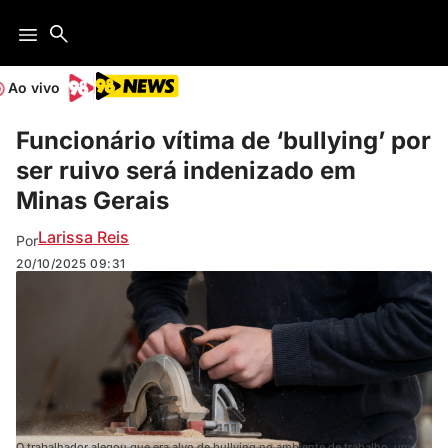
Ao vivo
Funcionário vítima de ‘bullying’ por
ser ruivo será indenizado em
Minas Gerais
Larissa Reis
Por
20/10/2025
09:31
O trabalhador alegou que era alvo de bullying no ambiente de trabalho, uma