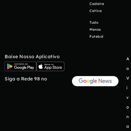
Cadeira
Cativa
Tudo
Menos
Futebol
Baixe Nosso Aplicativo
A
o
V
Siga a Rede 98 no
i
v
o
n
a