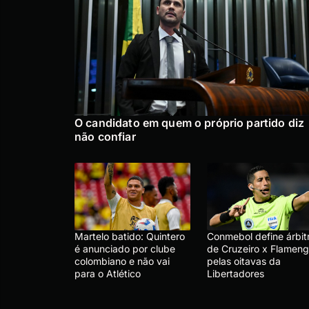
O candidato em quem o próprio partido diz
não confiar
Martelo batido: Quintero
Conmebol define árbit
é anunciado por clube
de Cruzeiro x Flameng
colombiano e não vai
pelas oitavas da
para o Atlético
Libertadores