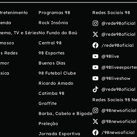
tretenimento
Programas 98
Redes Sociais 98
enda
Rock Insônia
@rede98oficial
nema, TV e Séries
No Fundo do Baú
@rede98oficial
mosos
Central 98
/rede98oficial
s Redes
98 Esportes
@98live
umor
Buenos Días
@98liveesporte
sica
98 Futebol Clube
@98liveshow
Ricardo Amado
@rede98oficial
Catimba 98
Redes Sociais 98 N
Graffite
@98newsoficial
Barba, Cabelo e Bigode
@98newsoficial
Preleção
/98newsoficial
Jornada Esportiva