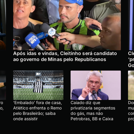
Após idas e vindas, Cleitinho será candidato
Cl
ao governo de Minas pelo Republicanos
‘p
Go
ro
‘Embalado’ fora de casa,
Caiado diz que
Do
o,
Atlético enfrenta o Remo
privatizaria segmentos
mu
pelo Brasileirão; saiba
do gás, mas não
co
onde assistir
Petrobras, BB e Caixa
pr