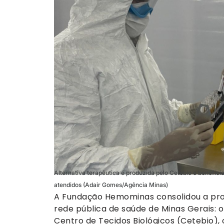
Alternativa terapêutica é produzida pelo Cetebio e benefici
atendidos (Adair Gomes/Agência Minas)
A Fundação Hemominas consolidou a pr
rede pública de saúde de Minas Gerais: o
Centro de Tecidos Biológicos (Cetebio)