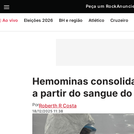
Peça um Rock
Anuncie
Ao vivo
Eleições 2026
BH e região
Atlético
Cruzeiro
Hemominas consolida 
a partir do sangue do
Por
Roberth R Costa
18/12/2025
11:38