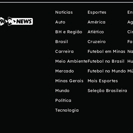
Notícias
Esportes
En
Auto
América
Ag
BH e Região
Atlético
Ci
Brasil
Cruzeiro
Fa
Carreira
Futebol em Minas
Na
Meio Ambiente
Futebol no Brasil
H
Mercado
Futebol no Mundo
Mú
Minas Gerais
Mais Esportes
Mundo
Seleção Brasileira
Política
Tecnologia