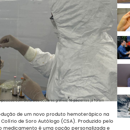
a pessoas com distúrbios oculares graves; 16 pacientes já foram
odução de um novo produto hemoterápico na
 Colírio de Soro Autólogo (CSA). Produzido pelo
, o medicamento é uma opção personalizada e