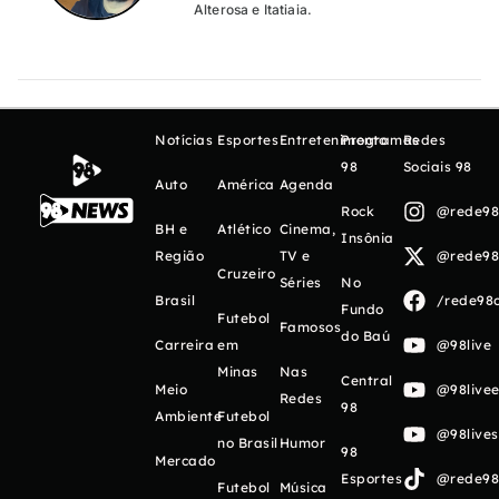
Alterosa e Itatiaia.
Notícias
Esportes
Entretenimento
Programas
Redes
98
Sociais 98
Auto
América
Agenda
Rock
@rede98o
BH e
Atlético
Cinema,
Insônia
Região
TV e
@rede98o
Cruzeiro
Séries
No
Brasil
/rede98o
Fundo
Futebol
Famosos
do Baú
Carreira
em
@98live
Minas
Nas
Central
Meio
@98livee
Redes
98
Ambiente
Futebol
@98live
no Brasil
Humor
98
Mercado
Esportes
@rede98o
Futebol
Música