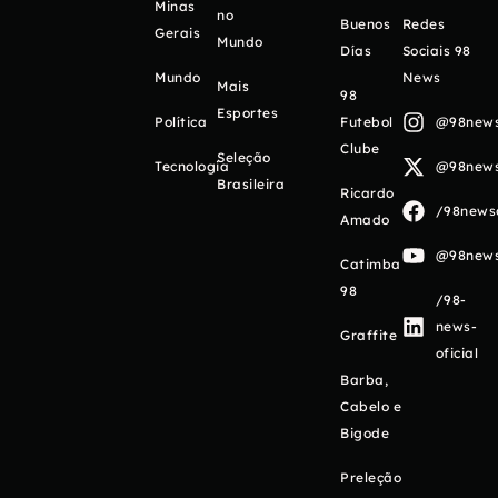
Minas
no
Buenos
Redes
Gerais
Mundo
Días
Sociais 98
Mundo
News
Mais
98
Esportes
Política
Futebol
@98newso
Clube
Seleção
Tecnologia
@98newso
Brasileira
Ricardo
/98newso
Amado
@98newso
Catimba
98
/98-
news-
Graffite
oficial
Barba,
Cabelo e
Bigode
Preleção