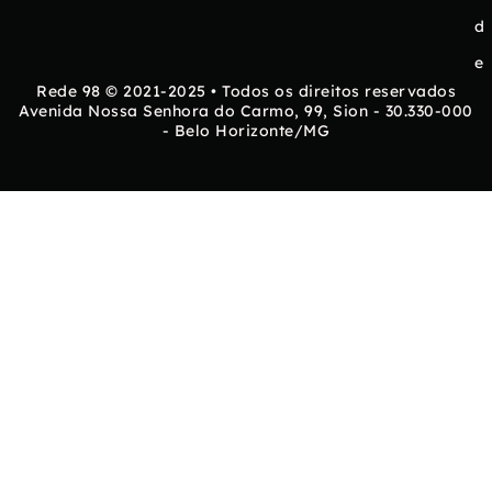
d
e
Rede 98 © 2021-2025 • Todos os direitos reservados
Avenida Nossa Senhora do Carmo, 99, Sion - 30.330-000
- Belo Horizonte/MG