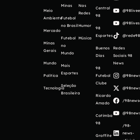
Minas
Nas
Central
Meio
@98livee
Redes
98
Ambiente
Futebol
@98live
no Brasil
Humor
98
Mercado
Esportes
@rede98o
Futebol
Música
Minas
no
Buenos
Redes
Gerais
Mundo
Días
Sociais 98
Mundo
News
Mais
98
Esportes
Política
Futebol
@98newso
Clube
Seleção
Tecnologia
@98newso
Brasileira
Ricardo
/98newso
Amado
@98newso
Catimba
98
/98-
news-
Graffite