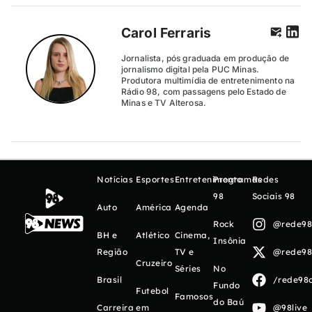
Carol Ferraris
Jornalista, pós graduada em produção de
jornalismo digital pela PUC Minas.
Produtora multimídia de entretenimento na
Rádio 98, com passagens pelo Estado de
Minas e TV Alterosa.
Notícias
Esportes
Entretenimento
Programas
Redes
98
Sociais 98
Auto
América
Agenda
Rock
@rede98o
BH e
Atlético
Cinema,
Insônia
Região
TV e
@rede98o
Cruzeiro
Séries
No
Brasil
/rede98o
Fundo
Futebol
Famosos
do Baú
Carreira
em
@98live