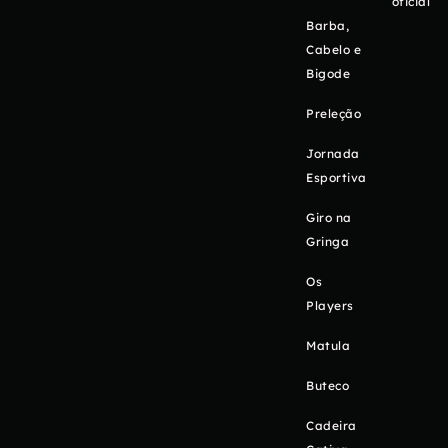
oficial
Barba,
Cabelo e
Bigode
Preleção
Jornada
Esportiva
Giro na
Gringa
Os
Players
Matula
Buteco
Cadeira