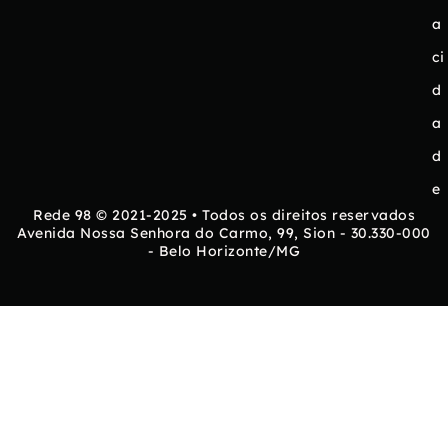
a
ci
d
a
d
e
Rede 98 © 2021-2025 • Todos os direitos reservados
Avenida Nossa Senhora do Carmo, 99, Sion - 30.330-000
- Belo Horizonte/MG