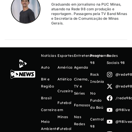
Graduando em jornalismo na PUC Minas,
atuando na Rede 98 com produção e
reportagem. Passagens pela TV Band Minas
e Secretaria de Comunicação de Minas
Gerais.
Notícias
Esportes
Entretenimento
Programas
Redes
98
Sociais 98
Auto
América
Agenda
Rock
@rede98o
BH e
Atlético
Cinema,
Insônia
Região
TV e
@rede98o
Cruzeiro
Séries
No
Brasil
/rede98o
Fundo
Futebol
Famosos
do Baú
Carreira
em
@98live
Minas
Nas
Central
Meio
@98livee
Redes
98
Ambiente
Futebol