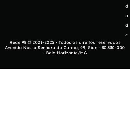
d
a
d
e
Rede 98 © 2021-2025 • Todos os direitos reservados
Avenida Nossa Senhora do Carmo, 99, Sion - 30.330-000
- Belo Horizonte/MG