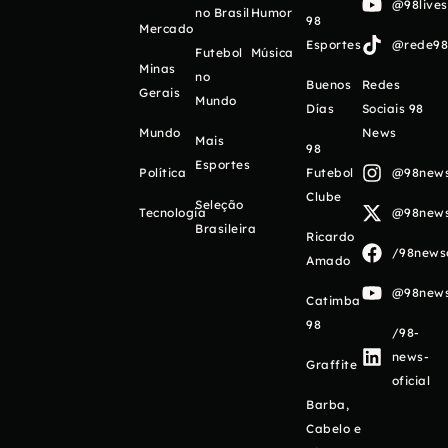
@98live
no Brasil
Humor
98
Mercado
Esportes
@rede98o
Futebol
Música
Minas
no
Buenos
Redes
Gerais
Mundo
Días
Sociais 98
Mundo
News
Mais
98
Esportes
Política
Futebol
@98newso
Clube
Seleção
Tecnologia
@98newso
Brasileira
Ricardo
/98newso
Amado
@98newso
Catimba
98
/98-
news-
Graffite
oficial
Barba,
Cabelo e