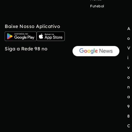
Futebol
Baixe Nosso Aplicativo
A
o
V
Siga a Rede 98 no
i
v
o
n
a
9
8
C