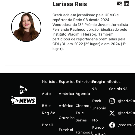
Larissa Reis
Graduada em jornalismo pela UFMG e
repórter da Rede 98 desde 2024.
Vencedora do 13° Prêmio Jovem Jornalista
Fernando Pacheco Jordão, idealizado pelo
Instituto Vladimir Herzog. Também
participou de reportagens premiadas pela
CDL/BH em 2022 (2º lugar) e em 2024 (1º
lugar).
Notícias
Esportes
Entretenimento
Programas
Redes
98
Sociais 98
Auto
América
Agenda
Rock
@rede98o
BH e
Atlético
Cinema,
Insônia
Região
TV e
@rede98o
Cruzeiro
Séries
No
Brasil
/rede98o
Fundo
Futebol
Famosos
do Baú