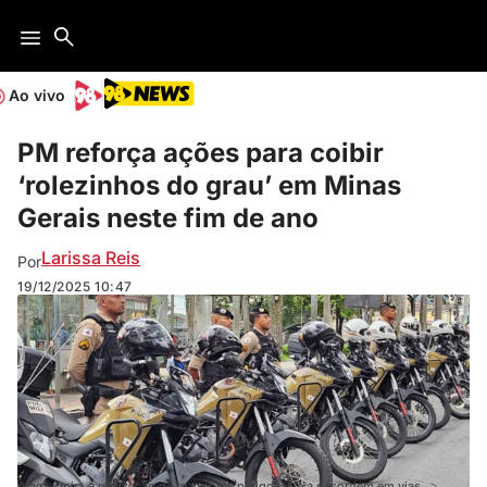
Ao vivo
PM reforça ações para coibir
‘rolezinhos do grau’ em Minas
Gerais neste fim de ano
Larissa Reis
Por
19/12/2025
10:47
A ação mira a realização de manobras perigosas e a desordem em vias