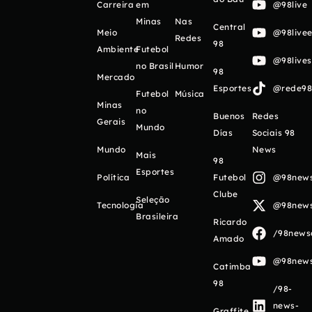
Carreira
em
@98live
Minas
Nas
Central
Meio
@98livee
Redes
98
Ambiente
Futebol
@98live
no Brasil
Humor
98
Mercado
Esportes
@rede98o
Futebol
Música
Minas
no
Buenos
Redes
Gerais
Mundo
Días
Sociais 98
Mundo
News
Mais
98
Esportes
Política
Futebol
@98newso
Clube
Seleção
Tecnologia
@98newso
Brasileira
Ricardo
/98newso
Amado
@98newso
Catimba
98
/98-
news-
Graffite