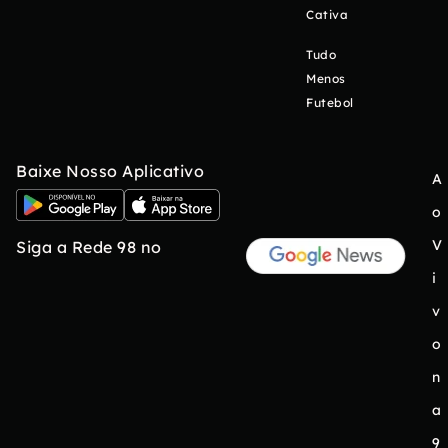
Cativa
Tudo
Menos
Futebol
Baixe Nosso Aplicativo
A
o
V
Siga a Rede 98 no
i
v
o
n
a
9