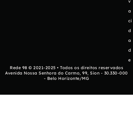
v
a
ci
d
a
d
e
Rede 98 © 2021-2025 • Todos os direitos reservados
Avenida Nossa Senhora do Carmo, 99, Sion - 30.330-000
- Belo Horizonte/MG