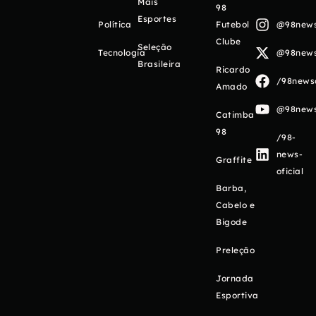
Mais
98
Esportes
Política
Futebol
@98newso
Clube
Seleção
Tecnologia
@98newso
Brasileira
Ricardo
/98newso
Amado
@98newso
Catimba
98
/98-
news-
Graffite
oficial
Barba,
Cabelo e
Bigode
Preleção
Jornada
Esportiva