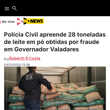
Ao vivo
Polícia Civil apreende 28 toneladas
de leite em pó obtidas por fraude
em Governador Valadares
Roberth R Costa
Por
05/12/2025
12:58
A investigação da fraude com leite em pó começou após uma denúncia