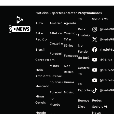
Notícias
Esportes
Entretenimento
Programas
Redes
98
Sociais 98
Auto
América
Agenda
Rock
@rede98o
BH e
Atlético
Cinema,
Insônia
Região
TV e
@rede98o
Cruzeiro
Séries
No
Brasil
/rede98o
Fundo
Futebol
Famosos
do Baú
Carreira
em
@98live
Minas
Nas
Central
Meio
@98livee
Redes
98
Ambiente
Futebol
@98live
no Brasil
Humor
98
Mercado
Esportes
@rede98o
Futebol
Música
Minas
no
Buenos
Redes
Gerais
Mundo
Días
Sociais 98
Mundo
News