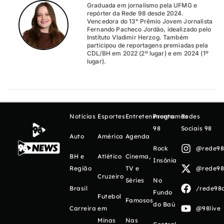
Graduada em jornalismo pela UFMG e
repórter da Rede 98 desde 2024.
Vencedora do 13° Prêmio Jovem Jornalista
Fernando Pacheco Jordão, idealizado pelo
Instituto Vladimir Herzog. Também
participou de reportagens premiadas pela
CDL/BH em 2022 (2º lugar) e em 2024 (1º
lugar).
Notícias
Esportes
Entretenimento
Programas
Redes
98
Sociais 98
Auto
América
Agenda
Rock
@rede98o
BH e
Atlético
Cinema,
Insônia
Região
TV e
@rede98o
Cruzeiro
Séries
No
Brasil
/rede98o
Fundo
Futebol
Famosos
do Baú
Carreira
em
@98live
Minas
Nas