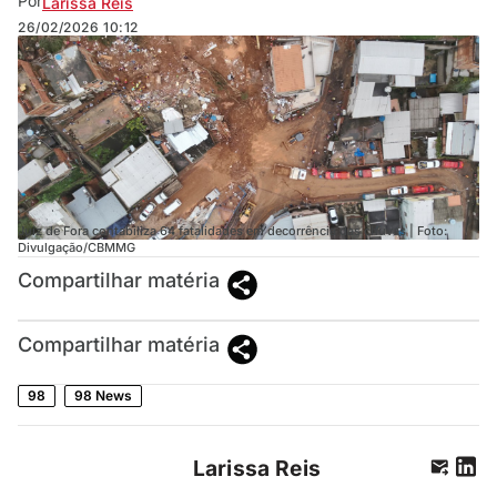
Por
Larissa Reis
26/02/2026
10:12
Juiz de Fora contabiliza 64 fatalidades em decorrência das chuvas | Foto:
Divulgação/CBMMG
Compartilhar matéria
Compartilhar matéria
98
98 News
Larissa Reis