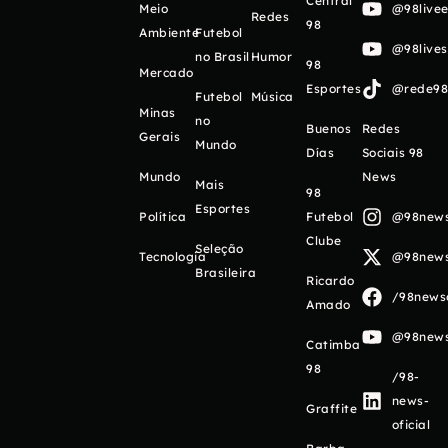
Central
Meio
@98livee
Redes
98
Ambiente
Futebol
@98live
no Brasil
Humor
98
Mercado
Esportes
@rede98o
Futebol
Música
Minas
no
Buenos
Redes
Gerais
Mundo
Días
Sociais 98
Mundo
News
Mais
98
Esportes
Política
Futebol
@98newso
Clube
Seleção
Tecnologia
@98newso
Brasileira
Ricardo
/98newso
Amado
@98newso
Catimba
98
/98-
news-
Graffite
oficial