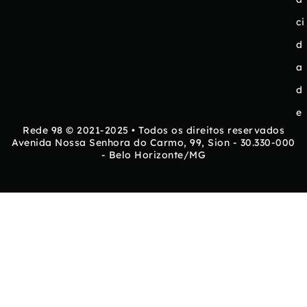
ci
d
a
d
e
Rede 98 © 2021-2025 • Todos os direitos reservados
Avenida Nossa Senhora do Carmo, 99, Sion - 30.330-000
- Belo Horizonte/MG