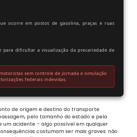
ue ocorre em postos de gasolina, praças e ruas
para dificultar a visualização da precariedade de
otoristas sem controle de jornada e simulação
torizações federais indevidas.
ponto de origem e destino do transporte
 passagem, pelo tamanho do estado e pela
e um acidente – algo possível em qualquer
s consequências costumam ser mais graves: não