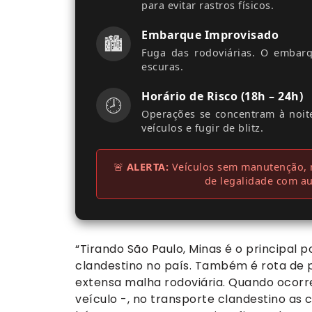
para evitar rastros físicos.
Embarque Improvisado
🏙️
Fuga das rodoviárias. O embarq
escuras.
Horário de Risco (18h – 24h)
🕗
Operações se concentram à noite 
veículos e fugir de blitz.
🚨
ALERTA:
Veículos sem manutenção, m
de legalidade com au
“Tirando São Paulo, Minas é o principal 
clandestino no país. Também é rota de
extensa malha rodoviária. Quando ocorr
veículo -, no transporte clandestino a