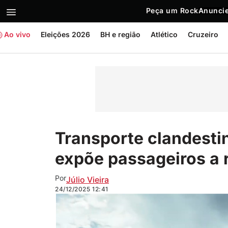
Peça um Rock
Anuncie
Ao vivo
Eleições 2026
BH e região
Atlético
Cruzeiro
Transporte clandesti
expõe passageiros a 
Por
Júlio Vieira
24/12/2025
12:41