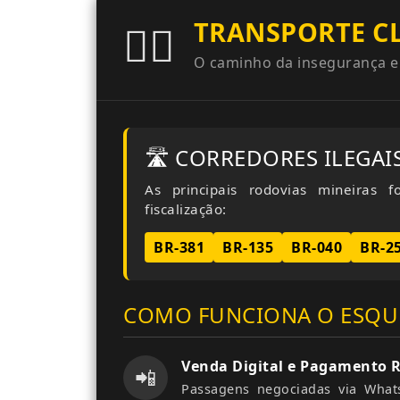
TRANSPORTE C
🕵️‍♂️
O caminho da insegurança e
🛣️ CORREDORES ILEGAI
As principais rodovias mineiras
fiscalização:
BR-381
BR-135
BR-040
BR-2
COMO FUNCIONA O ESQ
Venda Digital e Pagamento 
📲
Passagens negociadas via Whats