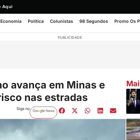
 Aqui
Economia
Política
Colunistas
98 Segundos
Promo Os P
PUBLICIDADE
no avança em Minas e
Mai
risco nas estradas
Siga no