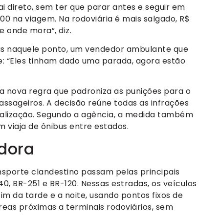
i direto, sem ter que parar antes e seguir em
00 na viagem. Na rodoviária é mais salgado, R$
e onde mora”, diz.
us naquele ponto, um vendedor ambulante que
e: “Eles tinham dado uma parada, agora estão
 nova regra que padroniza as punições para o
assageiros. A decisão reúne todas as infrações
scalização. Segundo a agência, a medida também
m viaja de ônibus entre estados.
adora
nsporte clandestino passam pelas principais
40, BR-251 e BR-120. Nessas estradas, os veículos
m da tarde e a noite, usando pontos fixos de
eas próximas a terminais rodoviários, sem