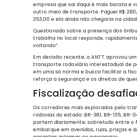
empresa que sai daqui é mais barata e va
outro meio de transporte. Paguei R$ 280,
353,00 e ela ainda não chegaria na cidad
Questionado sobre a presença dos ônib
trabalha no local responde, rapidament
voltando”.
Em decisão recente, a ANTT aprovou uma
transporte rodoviário interestadual de p
em uma só norma e busca facilitar a fi
reforça a segurança e os direitos de que
Fiscalização desafi
Os corredores mais explorados pelo tra
rodovias do estado: BR-381, BR-135, BR-0
partem diariamente, sobretudo entre o fi
embarque em avenidas, ruas, praças e ár
garantias mínimas ao passageiro.