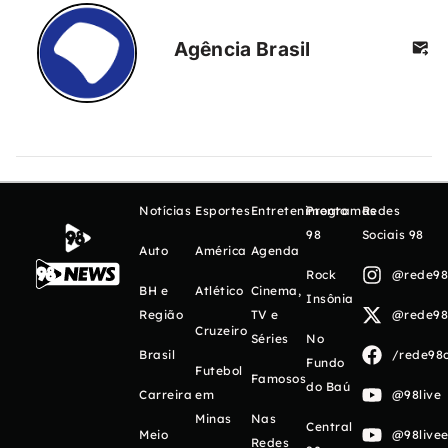
Agência Brasil
Notícias
Esportes
Entretenimento
Programas
Redes
98
Sociais 98
Auto
América
Agenda
Rock
@rede98o
BH e
Atlético
Cinema,
Insônia
Região
TV e
@rede98o
Cruzeiro
Séries
No
Brasil
/rede98o
Fundo
Futebol
Famosos
do Baú
Carreira
em
@98live
Minas
Nas
Central
Meio
@98livee
Redes