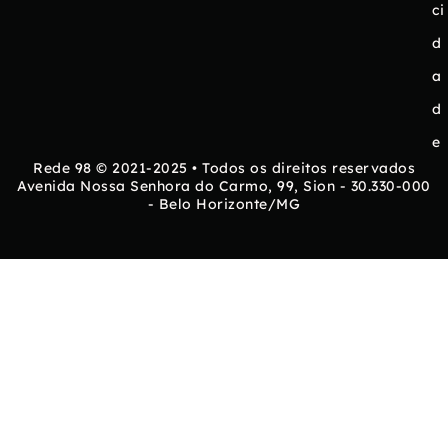
ci
d
a
d
e
Rede 98 © 2021-2025 • Todos os direitos reservados
Avenida Nossa Senhora do Carmo, 99, Sion - 30.330-000
- Belo Horizonte/MG