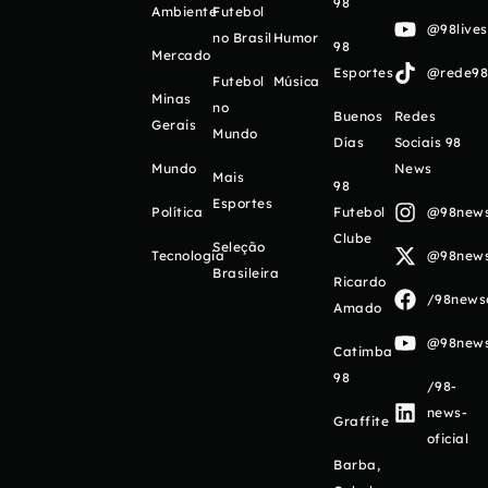
98
Ambiente
Futebol
@98live
no Brasil
Humor
98
Mercado
Esportes
@rede98o
Futebol
Música
Minas
no
Buenos
Redes
Gerais
Mundo
Días
Sociais 98
Mundo
News
Mais
98
Esportes
Política
Futebol
@98newso
Clube
Seleção
Tecnologia
@98newso
Brasileira
Ricardo
/98newso
Amado
@98newso
Catimba
98
/98-
news-
Graffite
oficial
Barba,