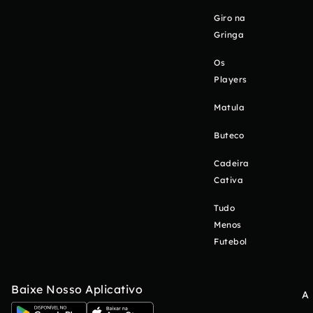
Giro na
Gringa
Os
Players
Matula
Buteco
Cadeira
Cativa
Tudo
Menos
Futebol
Baixe Nosso Aplicativo
A