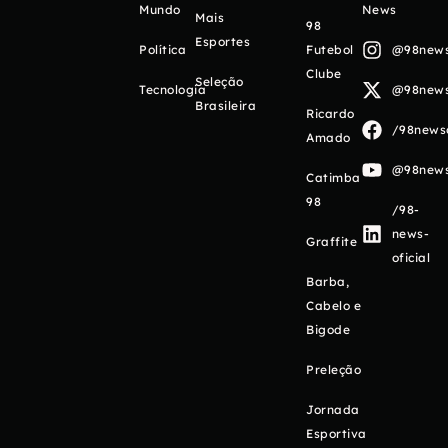
Mundo
News
Mais
98
Esportes
Política
Futebol
@98newso
Clube
Seleção
Tecnologia
@98newso
Brasileira
Ricardo
/98newso
Amado
@98newso
Catimba
98
/98-
news-
Graffite
oficial
Barba,
Cabelo e
Bigode
Preleção
Jornada
Esportiva