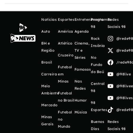
Notícias
Esportes
Entretenimento
Programas
Redes
98
Sociais 98
Auto
América
Agenda
Rock
@rede98o
BH e
Atlético
Cinema,
Insônia
Região
TV e
@rede98o
Cruzeiro
Séries
No
Brasil
/rede98o
Fundo
Futebol
Famosos
do Baú
Carreira
em
@98live
Minas
Nas
Central
Meio
@98livee
Redes
98
Ambiente
Futebol
@98live
no Brasil
Humor
98
Mercado
Esportes
@rede98o
Futebol
Música
Minas
no
Buenos
Redes
Gerais
Mundo
Días
Sociais 98