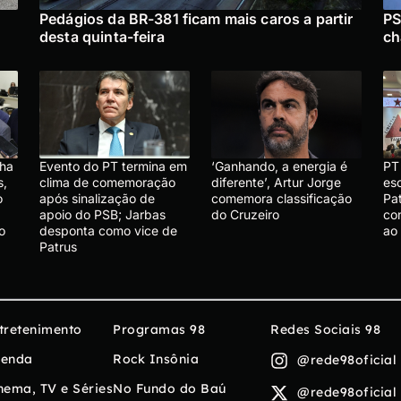
Pedágios da BR-381 ficam mais caros a partir
PS
desta quinta-feira
ch
cha
Evento do PT termina em
‘Ganhando, a energia é
PT 
s,
clima de comemoração
diferente’, Artur Jorge
es
o
após sinalização de
comemora classificação
Pat
apoio do PSB; Jarbas
do Cruzeiro
co
o
desponta como vice de
ao
Patrus
tretenimento
Programas 98
Redes Sociais 98
enda
Rock Insônia
@rede98oficial
nema, TV e Séries
No Fundo do Baú
@rede98oficial