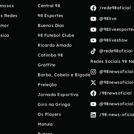
mosos
Central 98
/rede98oficial
s Redes
98 Esportes
@98live
umor
Buenos Días
@98liveesporte
sica
98 Futebol Clube
@98liveshow
Ricardo Amado
@rede98oficial
Catimba 98
Redes Sociais 98 N
Graffite
@98newsoficial
Barba, Cabelo e Bigode
@98newsoficial
Preleção
/98newsoficial
Jornada Esportiva
@98newsoficial
Giro na Gringa
Os Players
/98-news-oficia
Matula
Buteco