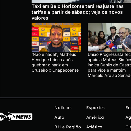
Táxi em Belo Horizonte terá reajuste nas
tarifas a partir de sábado; veja os novos
valores
‘Não é nada!’, Matheus
União Progressista fe
Henrique brinca após
apoio a Mateus Simõe
quebrar o nariz em
indica Danilo de Castr
Cruzeiro x Chapecoense
para vice e mantém
Marcelo Aro ao Senad
Notícias
Esportes
En
Auto
América
Ag
BH e Região
Atlético
Ci