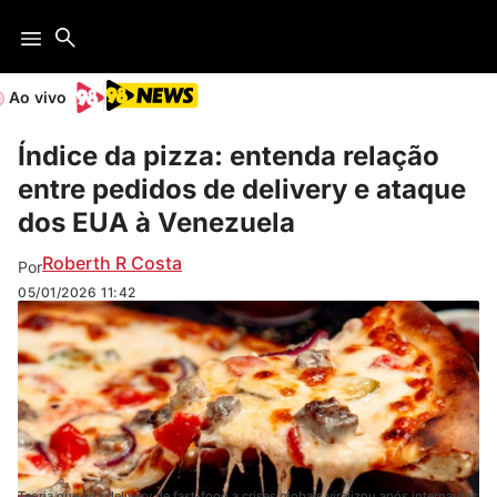
Ao vivo
Índice da pizza: entenda relação
entre pedidos de delivery e ataque
dos EUA à Venezuela
Roberth R Costa
Por
05/01/2026
11:42
Teoria que liga delivery de fast-food a crises globais viralizou após internautas