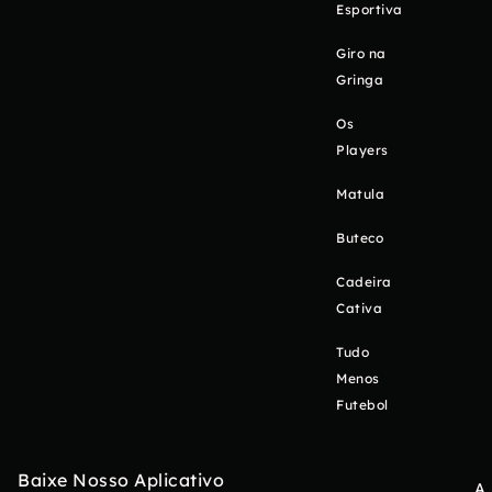
Esportiva
Giro na
Gringa
Os
Players
Matula
Buteco
Cadeira
Cativa
Tudo
Menos
Futebol
Baixe Nosso Aplicativo
A