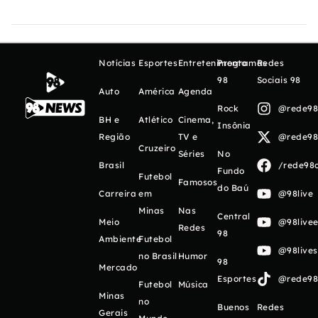
Notícias
Esportes
Entretenimento
Programas
Redes
98
Sociais 98
Auto
América
Agenda
Rock
@rede98o
BH e
Atlético
Cinema,
Insônia
Região
TV e
@rede98o
Cruzeiro
Séries
No
Brasil
/rede98o
Fundo
Futebol
Famosos
do Baú
Carreira
em
@98live
Minas
Nas
Central
Meio
@98livee
Redes
98
Ambiente
Futebol
@98live
no Brasil
Humor
98
Mercado
Esportes
@rede98o
Futebol
Música
Minas
no
Buenos
Redes
Gerais