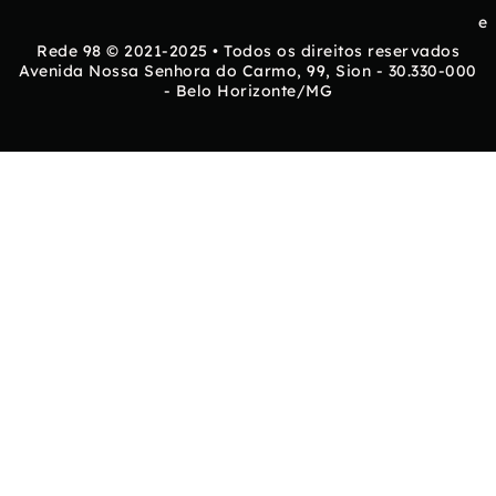
e
Rede 98 © 2021-2025 • Todos os direitos reservados
Avenida Nossa Senhora do Carmo, 99, Sion - 30.330-000
- Belo Horizonte/MG