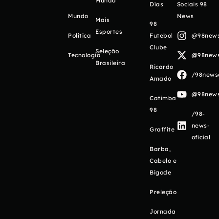
Mundo
Días
Sociais 98
Mundo
News
Mais
98
Esportes
Política
Futebol
@98newso
Clube
Seleção
Tecnologia
@98newso
Brasileira
Ricardo
/98newso
Amado
@98newso
Catimba
98
/98-
news-
Graffite
oficial
Barba,
Cabelo e
Bigode
Preleção
Jornada