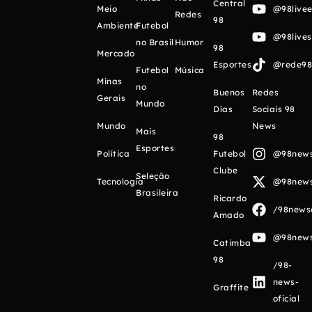
Central
Meio
@98livee
Redes
98
Ambiente
Futebol
@98live
no Brasil
Humor
98
Mercado
Esportes
@rede98o
Futebol
Música
Minas
no
Buenos
Redes
Gerais
Mundo
Días
Sociais 98
Mundo
News
Mais
98
Esportes
Política
Futebol
@98newso
Clube
Seleção
Tecnologia
@98newso
Brasileira
Ricardo
/98newso
Amado
@98newso
Catimba
98
/98-
news-
Graffite
oficial