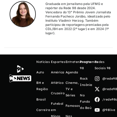
Graduada em jornalismo pela UFMG e
repórter da Rede 98 desde 2024.
Vencedora do 13° Prêmio Jovem Jornalista
Fernando Pacheco Jordão, idealizado pelo
Instituto Vladimir Herzog. Também
participou de reportagens premiadas pela
CDL/BH em 2022 (2º lugar) e em 2024 (1º
lugar).
Notícias
Esportes
Entretenimento
Programas
Redes
98
Sociais 98
Auto
América
Agenda
Rock
@rede98o
BH e
Atlético
Cinema,
Insônia
Região
TV e
@rede98o
Cruzeiro
Séries
No
Brasil
/rede98o
Fundo
Futebol
Famosos
do Baú
Carreira
em
@98live
Minas
Nas