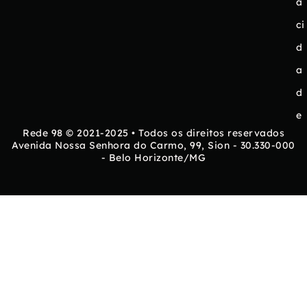
a
ci
d
a
d
e
Rede 98 © 2021-2025 • Todos os direitos reservados
Avenida Nossa Senhora do Carmo, 99, Sion - 30.330-000
- Belo Horizonte/MG