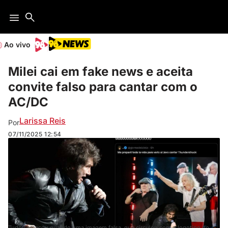
Ao vivo
Milei cai em fake news e aceita
convite falso para cantar com o
AC/DC
Larissa Reis
Por
07/11/2025
12:54
Tudo começou quando uma imagem falsa, que circulou com o logotipo do