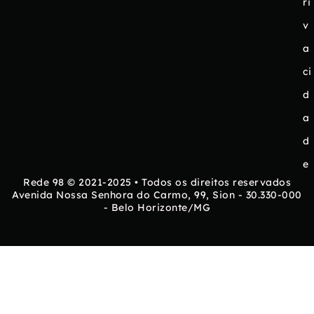
ri
v
a
ci
d
a
d
e
Rede 98 © 2021-2025 • Todos os direitos reservados
Avenida Nossa Senhora do Carmo, 99, Sion - 30.330-000
- Belo Horizonte/MG