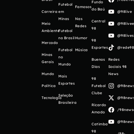
Fundo
Futebol
Famosos
do Baú
Carreira
em
@98live
Minas
Nas
Central
Meio
@98livee
Redes
98
Ambiente
Futebol
@98live
no Brasil
Humor
98
Mercado
Esportes
@rede98o
Futebol
Música
Minas
no
Buenos
Redes
Gerais
Mundo
Días
Sociais 98
Mundo
News
Mais
98
Esportes
Política
Futebol
@98newso
Clube
Seleção
Tecnologia
@98newso
Brasileira
Ricardo
/98newso
Amado
@98newso
Catimba
98
/98-