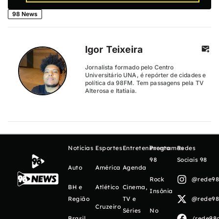
98 News
Igor Teixeira
Jornalista formado pelo Centro
Universitário UNA, é repórter de cidades e
política da 98FM. Tem passagens pela TV
Alterosa e Itatiaia.
Notícias
Esportes
Entretenimento
Programas
Redes
98
Sociais 98
Auto
América
Agenda
Rock
@rede98o
BH e
Atlético
Cinema,
Insônia
Região
TV e
@rede98o
Cruzeiro
Séries
No
Brasil
/rede98o