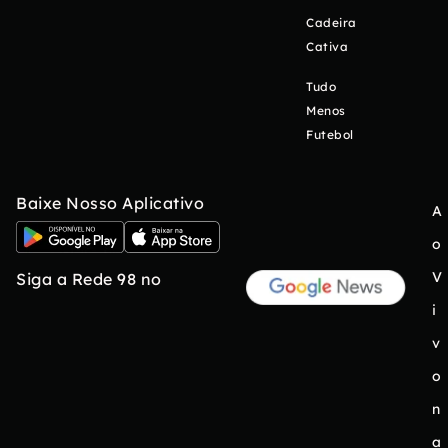
Cadeira
Cativa
Tudo
Menos
Futebol
Baixe Nosso Aplicativo
A
o
V
Siga a Rede 98 no
i
v
o
n
a