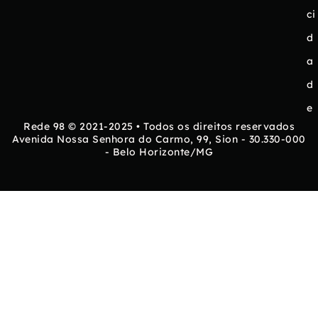
ci
d
a
d
e
Rede 98 © 2021-2025 • Todos os direitos reservados
Avenida Nossa Senhora do Carmo, 99, Sion - 30.330-000
- Belo Horizonte/MG