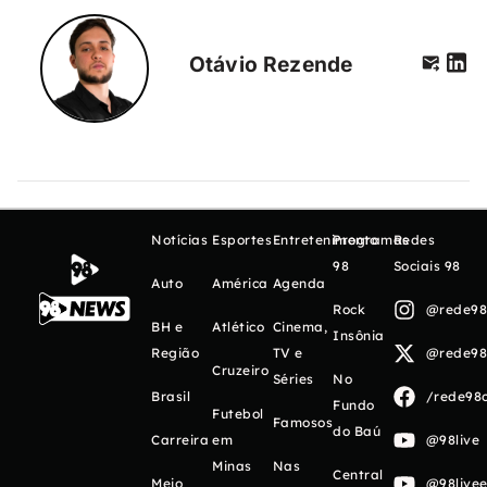
Otávio Rezende
Notícias
Esportes
Entretenimento
Programas
Redes
98
Sociais 98
Auto
América
Agenda
Rock
@rede98o
BH e
Atlético
Cinema,
Insônia
Região
TV e
@rede98o
Cruzeiro
Séries
No
Brasil
/rede98o
Fundo
Futebol
Famosos
do Baú
Carreira
em
@98live
Minas
Nas
Central
Meio
@98livee