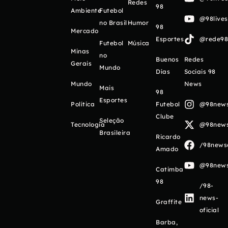
Redes
98
Ambiente
Futebol
@98live
no Brasil
Humor
98
Mercado
Esportes
@rede98o
Futebol
Música
Minas
no
Buenos
Redes
Gerais
Mundo
Días
Sociais 98
Mundo
News
Mais
98
Esportes
Política
Futebol
@98newso
Clube
Seleção
Tecnologia
@98newso
Brasileira
Ricardo
/98newso
Amado
@98newso
Catimba
98
/98-
news-
Graffite
oficial
Barba,