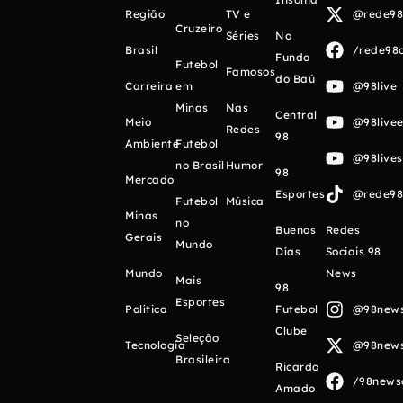
Região
TV e
@rede98o
Cruzeiro
Séries
No
Brasil
/rede98o
Fundo
Futebol
Famosos
do Baú
Carreira
em
@98live
Minas
Nas
Central
Meio
@98livee
Redes
98
Ambiente
Futebol
@98live
no Brasil
Humor
98
Mercado
Esportes
@rede98o
Futebol
Música
Minas
no
Buenos
Redes
Gerais
Mundo
Días
Sociais 98
Mundo
News
Mais
98
Esportes
Política
Futebol
@98newso
Clube
Seleção
Tecnologia
@98newso
Brasileira
Ricardo
/98newso
Amado