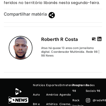
feridos no território libanês nesta segunda-feira.
Compartilhar matéria
Roberth R Costa
Atuo há quase 13 anos com jornalismo
digital. Coordenador Multimídia. Rede 98 |
98 News
Notícias
Esportes
Entretenimento
Programas
Redes
98
Sociais 98
Auto
América
Agenda
Rock
@rede98o
BH e
Atlético
Cinema,
Insônia