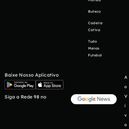
Buteco
Cadeira
Cativa
Tudo
Menos
Futebol
Baixe Nosso Aplicativo
A
o
V
Siga a Rede 98 no
i
v
o