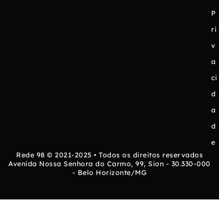
P
ri
v
a
ci
d
a
d
e
Rede 98 © 2021-2025 • Todos os direitos reservados
Avenida Nossa Senhora do Carmo, 99, Sion - 30.330-000
- Belo Horizonte/MG