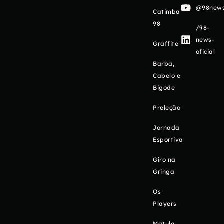
@98newso
Catimba
98
/98-
news-
Graffite
oficial
Barba,
Cabelo e
Bigode
Preleção
Jornada
Esportiva
Giro na
Gringa
Os
Players
Matula