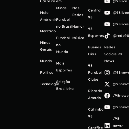
Carreira
em
@98live
Minas
Nas
Central
Meio
@98livee
Redes
98
Ambiente
Futebol
@98live
no Brasil
Humor
98
Mercado
Esportes
@rede98o
Futebol
Música
Minas
no
Buenos
Redes
Gerais
Mundo
Días
Sociais 98
Mundo
News
Mais
98
Esportes
Política
Futebol
@98newso
Clube
Seleção
Tecnologia
@98newso
Brasileira
Ricardo
/98newso
Amado
@98newso
Catimba
98
/98-
news-
Graffite