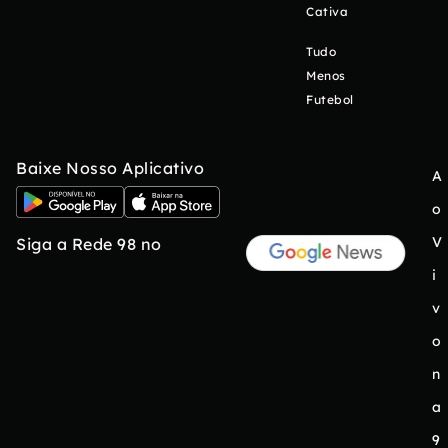
Cativa
Tudo
Menos
Futebol
Baixe Nosso Aplicativo
A
o
V
Siga a Rede 98 no
i
v
o
n
a
9