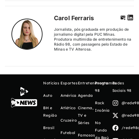
Carol Ferraris
Jornalista, pós graduada em produção de
jornalismo digital pela PUC Minas.
Produtora multimídia de entretenimento na
Rádio 98, com passagens pelo Estado de
Minas e TV Alterosa.
Notícias
Esportes
Entretenimento
Programas
Redes
98
Sociais 98
Auto
América
Agenda
Rock
@rede98o
BH e
Atlético
Cinema,
Insônia
Região
TV e
@rede98o
Cruzeiro
Séries
No
Brasil
/rede98o
Fundo
Futebol
Famosos
do Baú