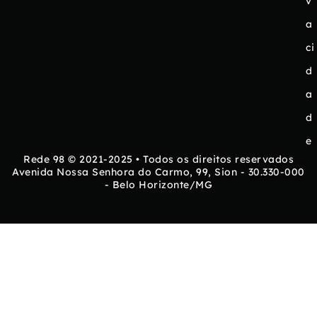
v
a
ci
d
a
d
e
Rede 98 © 2021-2025 • Todos os direitos reservados
Avenida Nossa Senhora do Carmo, 99, Sion - 30.330-000
- Belo Horizonte/MG