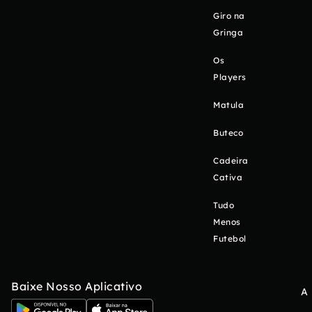
Giro na
Gringa
Os
Players
Matula
Buteco
Cadeira
Cativa
Tudo
Menos
Futebol
Baixe Nosso Aplicativo
A