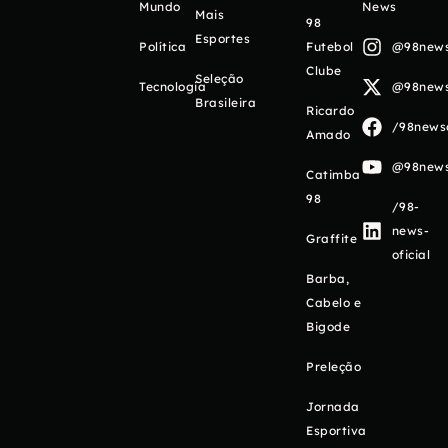
Mundo
News
Mais
98
Esportes
Política
Futebol
@98newso
Clube
Seleção
Tecnologia
@98newso
Brasileira
Ricardo
/98newso
Amado
@98newso
Catimba
98
/98-
news-
Graffite
oficial
Barba,
Cabelo e
Bigode
Preleção
Jornada
Esportiva