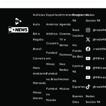
Notícias
Esportes
Entretenimento
Programas
Redes
98
Sociais 98
Auto
América
Agenda
Rock
@rede98o
BH e
Atlético
Cinema,
Insônia
Região
TV e
@rede98o
Cruzeiro
Séries
No
Brasil
/rede98o
Fundo
Futebol
Famosos
do Baú
Carreira
em
@98live
Minas
Nas
Central
Meio
@98livee
Redes
98
Ambiente
Futebol
@98live
no Brasil
Humor
98
Mercado
Esportes
@rede98o
Futebol
Música
Minas
no
Buenos
Redes
Gerais
Mundo
Días
Sociais 98