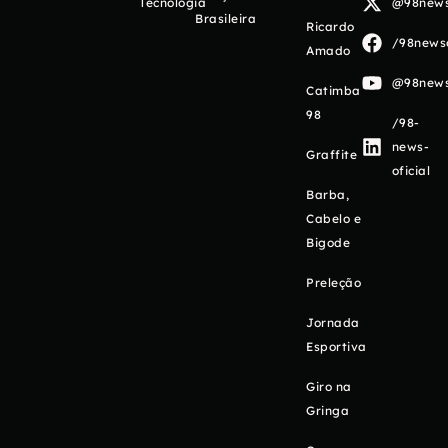
Tecnologia
@98newso
Brasileira
Ricardo
/98newso
Amado
@98newso
Catimba
98
/98-
news-
Graffite
oficial
Barba,
Cabelo e
Bigode
Preleção
Jornada
Esportiva
Giro na
Gringa