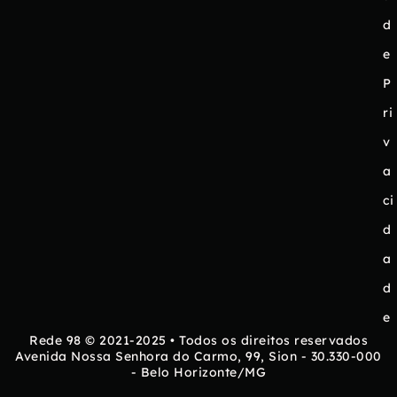
d
e
P
ri
v
a
ci
d
a
d
e
Rede 98 © 2021-2025 • Todos os direitos reservados
Avenida Nossa Senhora do Carmo, 99, Sion - 30.330-000
- Belo Horizonte/MG