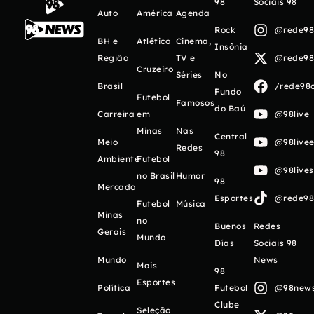
98
Sociais 98
Auto
América
Agenda
Rock
@rede98o
BH e
Atlético
Cinema,
Insônia
Região
TV e
@rede98o
Cruzeiro
Séries
No
Brasil
/rede98o
Fundo
Futebol
Famosos
do Baú
Carreira
em
@98live
Minas
Nas
Central
Meio
@98livee
Redes
98
Ambiente
Futebol
@98live
no Brasil
Humor
98
Mercado
Esportes
@rede98o
Futebol
Música
Minas
no
Buenos
Redes
Gerais
Mundo
Días
Sociais 98
Mundo
News
Mais
98
Esportes
Política
Futebol
@98newso
Clube
Seleção