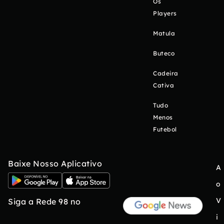
Os
Players
Matula
Buteco
Cadeira
Cativa
Tudo
Menos
Futebol
Baixe Nosso Aplicativo
A
o
V
Siga a Rede 98 no
i