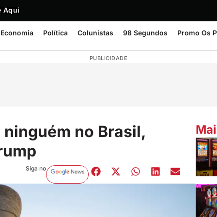
 Aqui
Economia
Política
Colunistas
98 Segundos
Promo Os P
PUBLICIDADE
 ninguém no Brasil,
Mai
Trump
Siga no