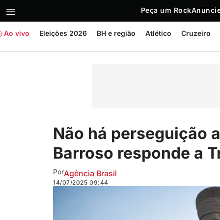
Peça um Rock
Anuncie
Ao vivo
Eleições 2026
BH e região
Atlético
Cruzeiro
Não há perseguição a
Barroso responde a 
Por
Agência Brasil
14/07/2025
09:44