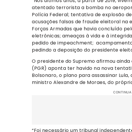
“Nos últimos anos, a partir de 2019, vive
atentado terrorista a bomba no aeroport
Polícia Federal; tentativa de explosão 
acusações falsas de fraude eleitoral na 
Forças Armadas que havia concluído pela
eletrônicas; ameaças à vida e à integrida
pedido de impeachment; acampamentos 
pedindo a deposição do presidente eleito
O presidente do Supremo afirmou ainda 
(PGR) aponta ter havido na nova tentativ
Bolsonaro, o plano para assassinar Lula,
ministro Alexandre de Moraes, do própr
CONTINUA
“Foi necessário um tribunal independent