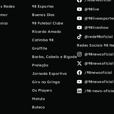
s Redes
98 Esportes
@98live
umor
Buenos Días
@98liveesporte
sica
98 Futebol Clube
@98liveshow
Ricardo Amado
@rede98oficial
Catimba 98
Redes Sociais 98 N
Graffite
@98newsoficial
Barba, Cabelo e Bigode
@98newsoficial
Preleção
/98newsoficial
Jornada Esportiva
@98newsoficial
Giro na Gringa
Os Players
/98-news-oficia
Matula
Buteco