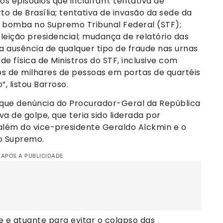
mos episódios que incluíram: tentativa de
o de Brasília; tentativa de invasão da sede da
de bomba no Supremo Tribunal Federal (STF);
eleição presidencial; mudança de relatório das
 ausência de qualquer tipo de fraude nas urnas
de física de Ministros do STF, inclusive com
de milhares de pessoas em portas de quartéis
”, listou Barroso.
que denúncia do Procurador-Geral da República
a de golpe, que teria sido liderada por
 além do vice-presidente Geraldo Alckmin e o
io Supremo.
 APÓS A PUBLICIDADE
e e atuante para evitar o colapso das