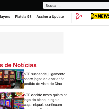
layers
Plateia 98
Assine a Update
s de Notícias
STF suspende julgamento
sobre jogos de azar após
pedido de vista de Dino
STF decide nesta quinta se
jogo do bicho, bingo e
caça-níqueis continuam