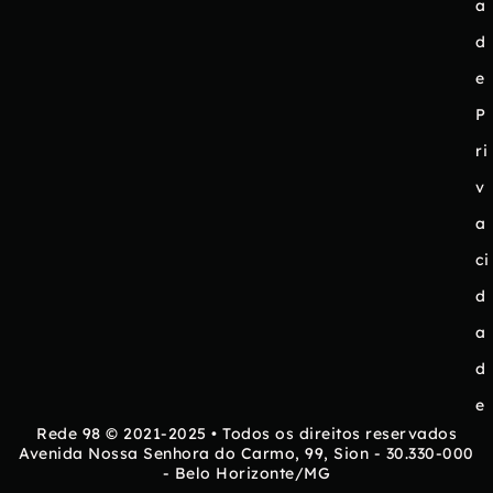
a
d
e
P
ri
v
a
ci
d
a
d
e
Rede 98 © 2021-2025 • Todos os direitos reservados
Avenida Nossa Senhora do Carmo, 99, Sion - 30.330-000
- Belo Horizonte/MG