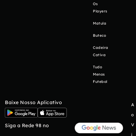
Os
Players
Matula
Buteco
Cadeira
Cativa
Tudo
Menos
Futebol
Baixe Nosso Aplicativo
A
o
V
Siga a Rede 98 no
i