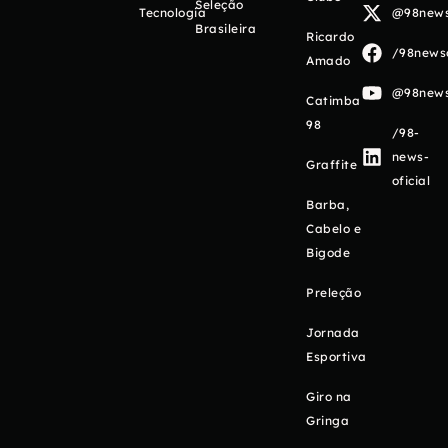
Seleção
Tecnologia
@98newso
Brasileira
Ricardo
/98newso
Amado
@98newso
Catimba
98
/98-
news-
Graffite
oficial
Barba,
Cabelo e
Bigode
Preleção
Jornada
Esportiva
Giro na
Gringa