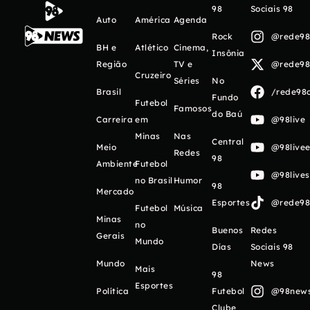
98
Sociais 98
Auto
América
Agenda
Rock
@rede98o
BH e
Atlético
Cinema,
Insônia
Região
TV e
@rede98o
Cruzeiro
Séries
No
Brasil
/rede98o
Fundo
Futebol
Famosos
do Baú
Carreira
em
@98live
Minas
Nas
Central
Meio
@98livee
Redes
98
Ambiente
Futebol
@98live
no Brasil
Humor
98
Mercado
Esportes
@rede98o
Futebol
Música
Minas
no
Buenos
Redes
Gerais
Mundo
Días
Sociais 98
Mundo
News
Mais
98
Esportes
Política
Futebol
@98newso
Clube